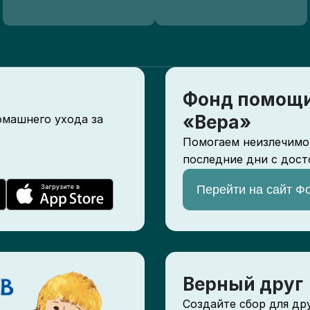
БУЗ "Шкотовская
нтральная районная
Фонд помощи
льница"
«Вера»
омашнего ухода за
shkotovskyacrb.vladmedicin
ллиативные койки
a.ru
Помогаем неизлечимо
последние дни с дост
Перейти на сайт Ф
УЗ "Приморский
аевой
кологический
Верный друг
спансер"
oncoprim.ru
Создайте сбор для др