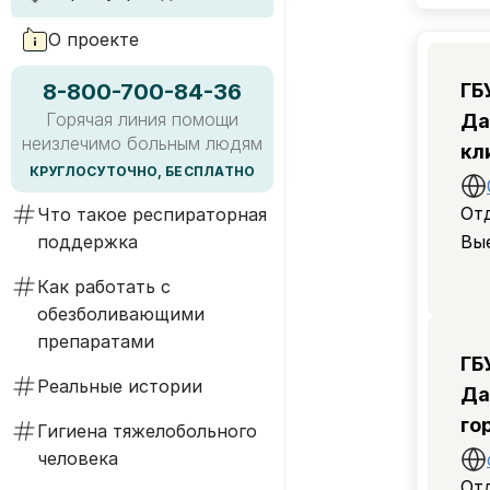
О проекте
8-800-700-84-36
ГБ
Горячая линия помощи
Да
неизлечимо больным людям
кл
КРУГЛОСУТОЧНО, БЕСПЛАТНО
бо
От
Что такое респираторная
по
поддержка
Вы
Как работать с
обезболивающими
препаратами
ГБ
Реальные истории
Да
го
Гигиена тяжелобольного
кл
человека
бо
От