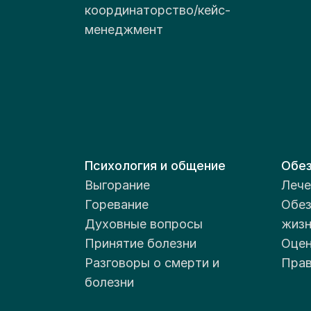
координаторство/кейс-
ра
менеджмент
Вы
От
по
Психология и общение
Обез
ГУ
Выгорание
Лече
об
Горевание
Обез
сп
Духовные вопросы
жизн
до
Принятие болезни
Оцен
с 
От
по
Разговоры о смерти и
Прав
по
болезни
це
си