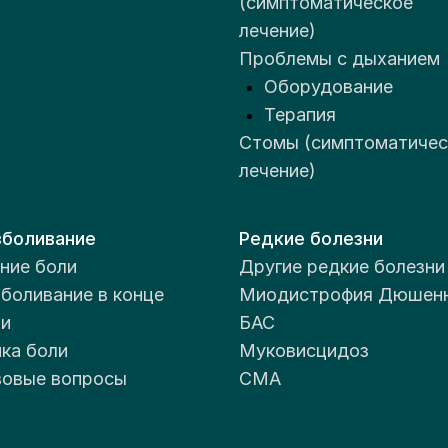
(симптоматическое
йонная больница"
лечение)
schrb.tula-zdrav.ru
Проблемы с дыханием
ездная служба
Оборудование
деление паллиативной
Терапия
мощи
Стомы (симптоматичес
лечение)
боливание
З "Тульский
Редкие болезни
ние боли
ластной
Другие редкие болезни
боливание в конце
ециализированный
Миодистрофия Дюшен
и
м ребенка для детей
БАС
sdr.tula-zdrav.ru
ка боли
органическим
Муковисцидоз
деление паллиативной
мощи
овые вопросы
ражением
СМА
нтральной нервной
стемы с