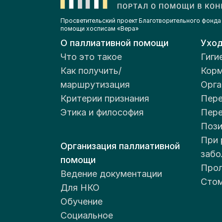
бо
Просветительский проект Благотворительного фонда
От
помощи хосписам «Вера»
по
О паллиативной помощи
Ухо
Что это такое
Гиги
Как получить/
Корм
маршрутизация
Орга
ГУ
Критерии признания
Пере
об
Этика и философия
Пер
Пози
Хо
При 
Организация паллиативной
забо
помощи
Прол
Ведение документации
Стом
Для НКО
Обучение
Социальное
ГУ