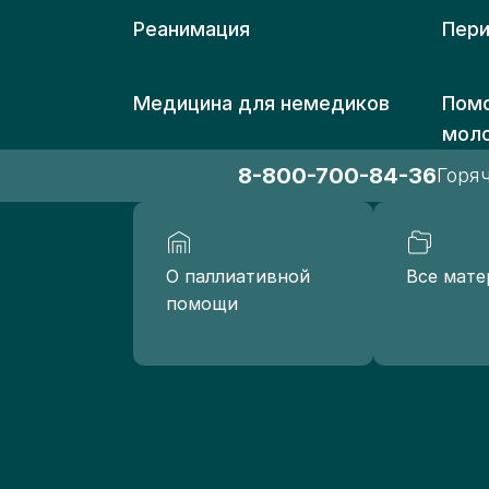
на
Реанимация
Пери
КГ
№ 
це
Медицина для немедиков
Помо
бо
мол
Па
8-800-700-84-36
Горя
Вы
О паллиативной
Все мате
помощи
КГ
"Д
це
го
Па