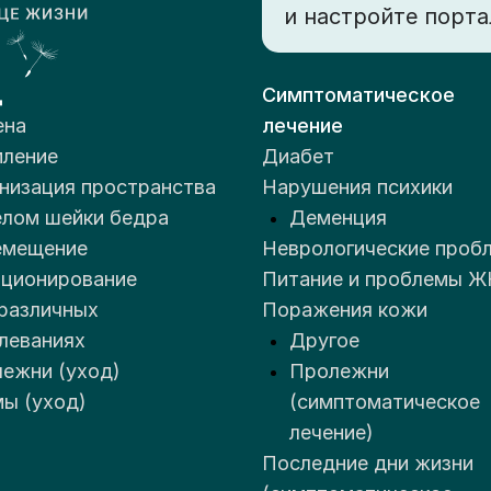
и настройте порта
льница" Филиал № 4
нгкб.рф
деление паллиативной
мощи
д
Симптоматическое
ена
лечение
ление
Диабет
низация пространства
Нарушения психики
З «Тульский
лом шейки бедра
Деменция
ластной хоспис»
емещение
Неврологические проб
hospis-tula.ru
ционирование
Питание и проблемы Ж
спис
различных
Поражения кожи
леваниях
Другое
ежни (уход)
Пролежни
ы (уход)
(симптоматическое
лечение)
Последние дни жизни
З "Щекинская