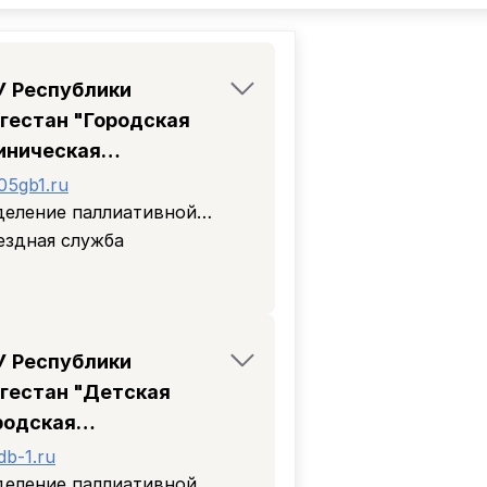
У Республики
гестан "Городская
иническая
льница"
05gb1.ru
деление паллиативной
мощи
ездная служба
У Республики
гестан "Детская
родская
иническая
db-1.ru
льница"
деление паллиативной