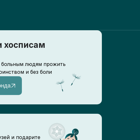
 хосписам
 больным людям прожить
оинством и без боли
онда
узей и подарите