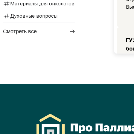
Материалы для онкологов
по
Вы
Духовные вопросы
Смотреть все
ГУ
бо
От
ух
От
по
ГУ
го
кл