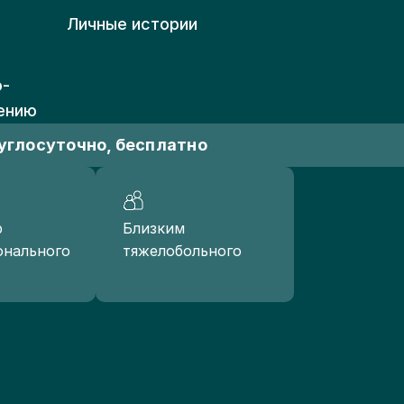
Личные истории
о-
ению
углосуточно, бесплатно
р
Близким
онального
тяжелобольного