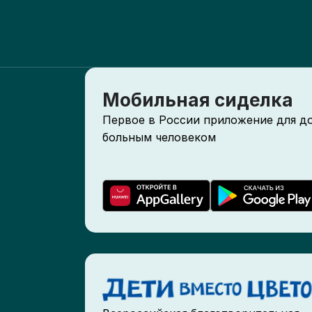
КГ
це
Мобильная сиделка
бо
Первое в России приложение для д
больным человеком
Па
ГБ
кр
он
ди