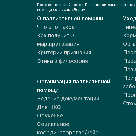
Просветительский проект Благотворительного фонда
помощи хосписам «Вера»
О паллиативной помощи
Ухо
Что это такое
Гиги
Как получить/
Корм
маршрутизация
Орга
Критерии признания
Пере
Этика и философия
Пер
Пози
При 
Организация паллиативной
забо
помощи
Прол
Ведение документации
Стом
Для НКО
Обучение
Социальное
координаторство/кейс-