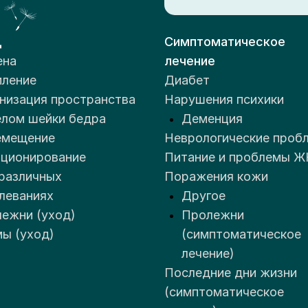
д
Симптоматическое
ена
лечение
ление
Диабет
низация пространства
Нарушения психики
лом шейки бедра
Деменция
емещение
Неврологические проб
ционирование
Питание и проблемы Ж
различных
Поражения кожи
леваниях
Другое
ежни (уход)
Пролежни
ы (уход)
(симптоматическое
лечение)
Последние дни жизни
(симптоматическое