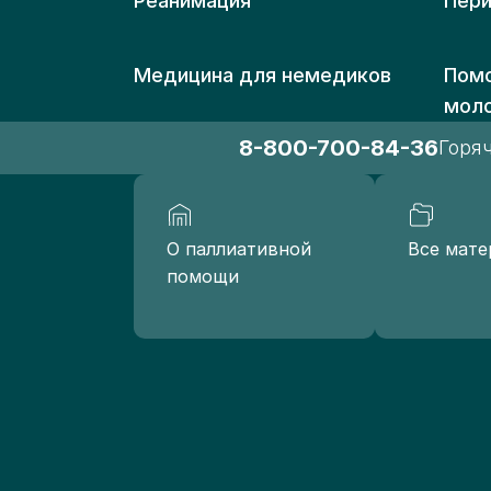
Реанимация
Пери
Медицина для немедиков
Помо
мол
8-800-700-84-36
Горя
О паллиативной
Все мате
помощи