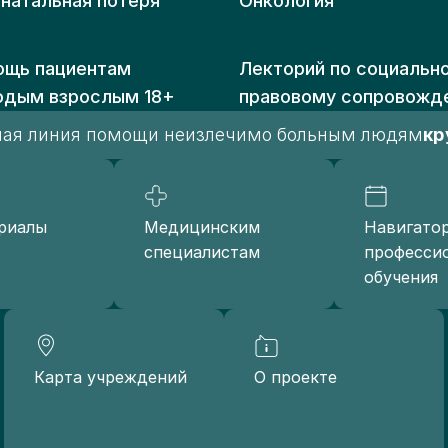
натальная потеря
Онкология
щь пациентам
Лекторий по социальн
одым взрослым 18+
правовому сопровожд
чая линия помощи неизлечимо больным людям
кр
риалы
Медицинским
Навигато
специалистам
професси
обучения
Карта учреждений
О проекте