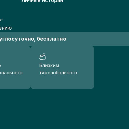
Личные истории
о-
ению
углосуточно, бесплатно
р
Близким
онального
тяжелобольного