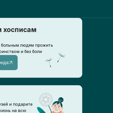
 хосписам
 больным людям прожить
оинством и без боли
онда
узей и подарите
жизнь на всю