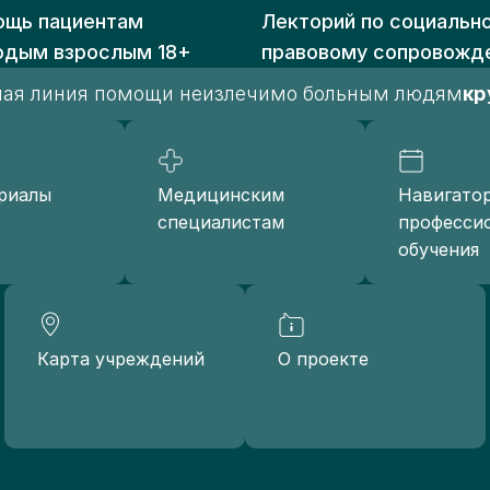
щь пациентам
Лекторий по социальн
одым взрослым 18+
правовому сопровожд
чая линия помощи неизлечимо больным людям
кр
риалы
Медицинским
Навигато
специалистам
професси
обучения
Карта учреждений
О проекте