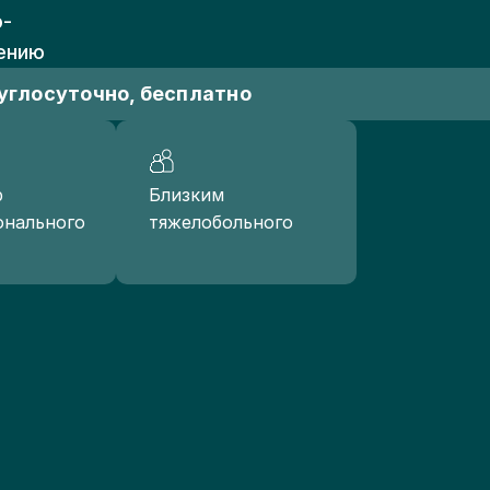
о-
ению
углосуточно, бесплатно
р
Близким
онального
тяжелобольного