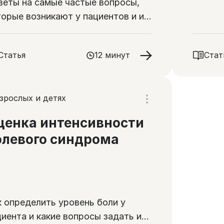
веты на самые частые вопросы,
торые возникают у пациентов и их
изких при назначении сильных
альгетиков
Статья
12 минут
Стат
зрослых и детях
ценка интенсивности
олевого синдрома
к определить уровень боли у
циента и какие вопросы задать и