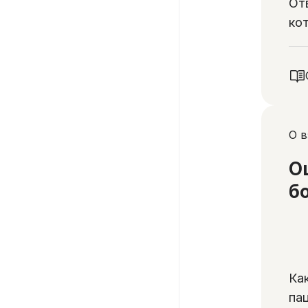
От
ко
бл
ан
О в
О
б
Ка
па