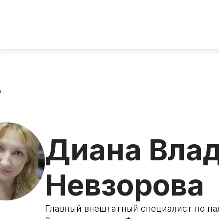
д
Диана Вла
Невзорова
Главный внештатный специалист по п