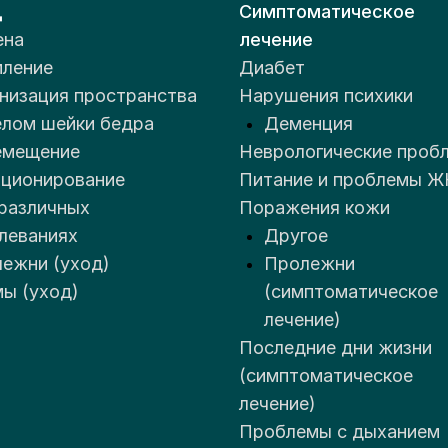
д
Симптоматическое
ена
лечение
ление
Диабет
низация пространства
Нарушения психики
лом шейки бедра
Деменция
емещение
Неврологические проб
ционирование
Питание и проблемы Ж
различных
Поражения кожи
леваниях
Другое
ежни (уход)
Пролежни
ы (уход)
(симптоматическое
лечение)
Последние дни жизни
(симптоматическое
лечение)
Проблемы с дыханием