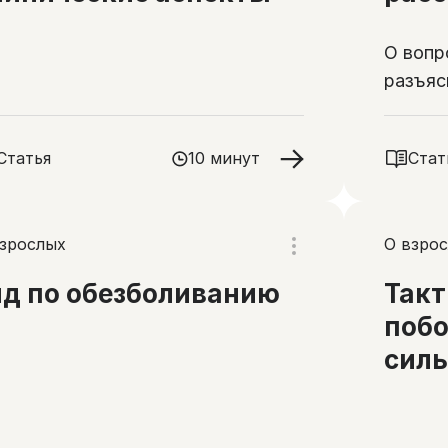
О вопр
разъяс
близки
анальг
Статья
10 минут
Стат
взрослых
О взрос
ид по обезболиванию
Такт
поб
сил