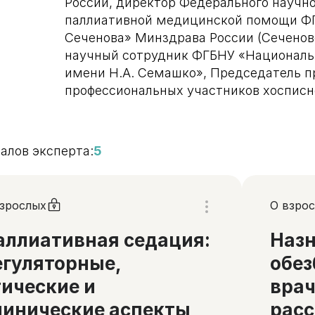
России, директор Федерального научн
паллиативной медицинской помощи Ф
Сеченова» Минздрава России (Сеченов
научный сотрудник ФГБНУ «Националь
имени Н.А. Семашко», Председатель п
профессиональных участников хоспис
алов эксперта:
5
взрослых
О взрос
аллиативная седация:
Наз
егуляторные,
обез
тические и
врач
линические аспекты
расс