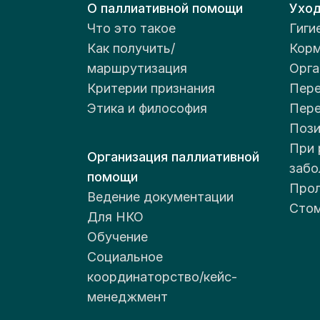
О паллиативной помощи
Ухо
Что это такое
Гиги
Как получить/
Корм
маршрутизация
Орга
Критерии признания
Пере
Этика и философия
Пер
Пози
При 
Организация паллиативной
забо
помощи
Прол
Ведение документации
Стом
Для НКО
Обучение
Социальное
координаторство/кейс-
менеджмент