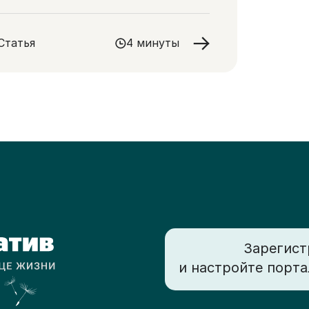
 какие невербальные выражения
ратить внимание
Статья
4 минуты
Зарегист
и настройте порта