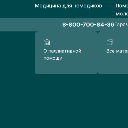
Медицина для немедиков
Помо
мол
8-800-700-84-36
Горя
О паллиативной
Все мате
помощи