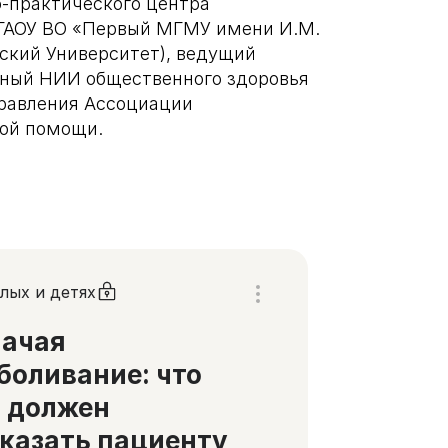
о-практического центра
ГАОУ ВО «Первый МГМУ имени И.М.
ский Университет), ведущий
ный НИИ общественного здоровья
равления Ассоциации
ной помощи.
лых и детях
начая
боливание: что
 должен
казать пациенту