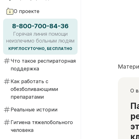
О проекте
8-800-700-84-36
Горячая линия помощи
неизлечимо больным людям
КРУГЛОСУТОЧНО, БЕСПЛАТНО
Что такое респираторная
Матери
поддержка
Как работать с
обезболивающими
О 
препаратами
П
Реальные истории
р
Гигиена тяжелобольного
э
человека
к