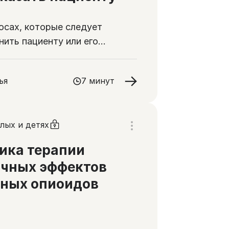
осах, которые следует
нить пациенту или его
м при назначении
етиков
ья
7 минут
лых и детях
ика терапии
очных эффектов
ьных опиоидов