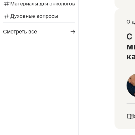
Материалы для онкологов
Духовные вопросы
О д
Смотреть все
С
м
к