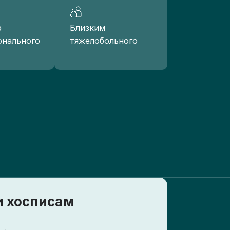
р
Близким
онального
тяжелобольного
 хосписам