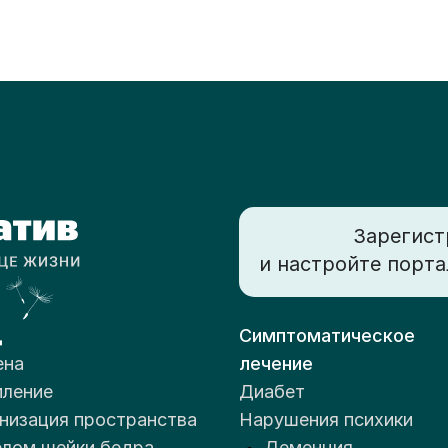
Зарегист
и настройте порта
д
Симптоматическое
ена
лечение
ление
Диабет
низация пространства
Нарушения психики
лом шейки бедра
Деменция