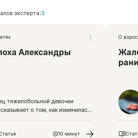
алов эксперта:
3
етях
О взрос
поха Александры
Жало
ран
ец тяжелобольной девочки
ссказывает о том, как изменилась
знь его семьи
Статья
10 минут
Стат