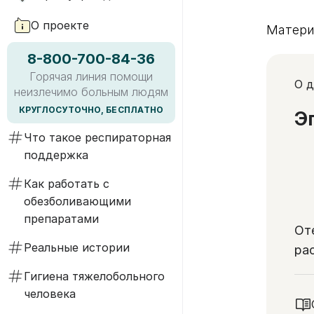
О проекте
Матери
8-800-700-84-36
Горячая линия помощи
О д
неизлечимо больным людям
КРУГЛОСУТОЧНО, БЕСПЛАТНО
Э
Что такое респираторная
поддержка
Как работать с
обезболивающими
препаратами
От
Реальные истории
ра
жи
Гигиена тяжелобольного
человека