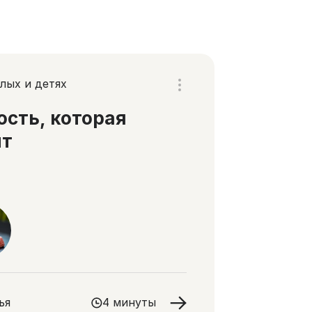
лых и детях
сть, которая
ит
ья
4 минуты