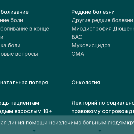
боливание
Редкие болезни
ние боли
Другие редкие болезни
боливание в конце
Миодистрофия Дюшен
и
БАС
ка боли
Муковисцидоз
овые вопросы
СМА
натальная потеря
Онкология
щь пациентам
Лекторий по социальн
одым взрослым 18+
правовому сопровожд
чая линия помощи неизлечимо больным людям
кр