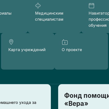
риалы
Медицинским
Навигато
специалистам
професси
обучения
Карта учреждений
О проекте
Фонд помощи
«Вера»
омашнего ухода за