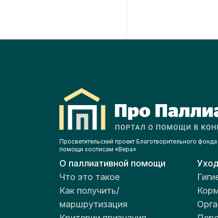
Просветительский проект Благотворительного фонда
помощи хосписам «Вера»
О паллиативной помощи
Ухо
Что это такое
Гиги
Как получить/
Корм
маршрутизация
Орга
Критерии признания
Пере