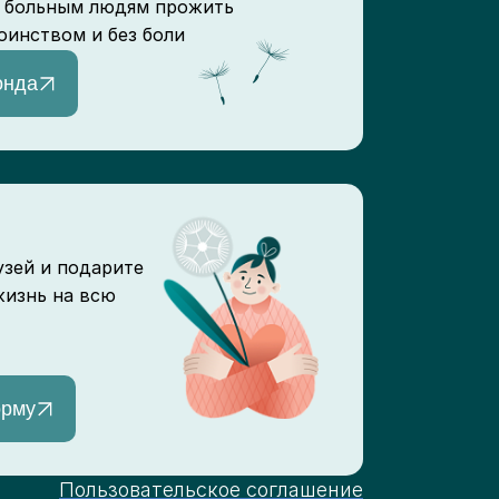
 больным людям прожить
оинством и без боли
онда
узей и подарите
жизнь на всю
орму
Пользовательское соглашение