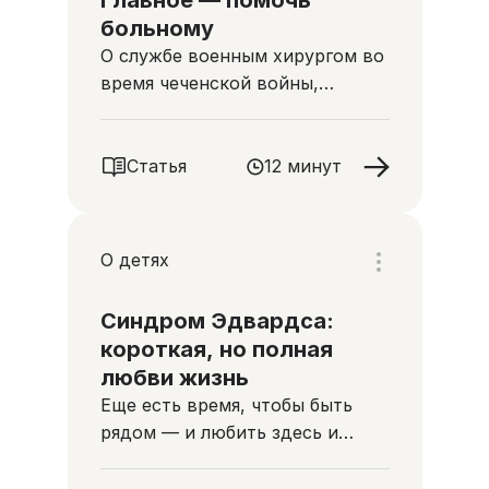
Главное — помочь
больному
О службе военным хирургом во
время чеченской войны,
красоте антарктических
пейзажей и помощи неизлечимо
больным людям
Статья
12 минут
О детях
Синдром Эдвардса:
короткая, но полная
любви жизнь
Еще есть время, чтобы быть
рядом — и любить здесь и
сейчас