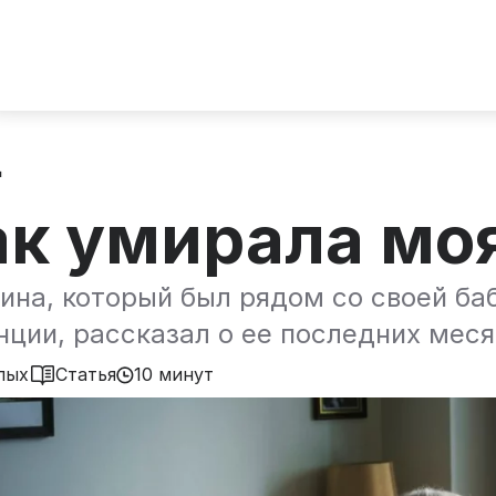
д
ак умирала мо
на, который был рядом со своей ба
ции, рассказал о ее последних меся
лых
Статья
10 минут