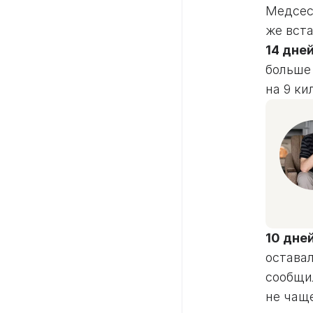
Медсес
же вст
14 дне
больше 
на 9 ки
10 дне
оставал
сообщил
не чаще