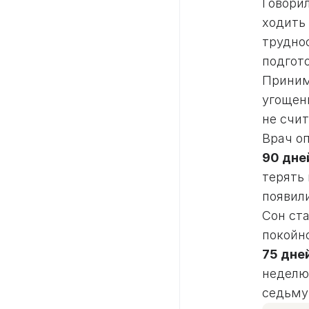
Говори
ходить
трудно
подгот
Принима
угощени
не счи
Врач о
90 дне
терять 
появил
Сон ста
покойн
75 дне
неделю 
седьмую