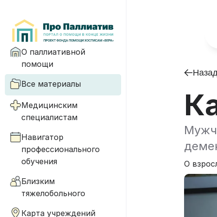
О паллиативной
помощи
Наза
Все материалы
К
Медицинским
специалистам
Мужчи
Навигатор
демен
профессионального
обучения
О взрос
Близким
тяжелобольного
Карта учреждений