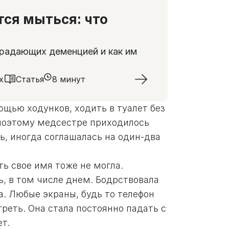
ся мыться: что
традающих деменцией и как им
х
Статья
8 минут
ощью ходунков, ходить в туалет без
поэтому медсестре приходилось
нь, иногда соглашалась на один-два
ь свое имя тоже не могла.
, в том числе днем. Бодрствовала
а. Любые экраны, будь то телефон
треть. Она стала постоянно падать с
ет.