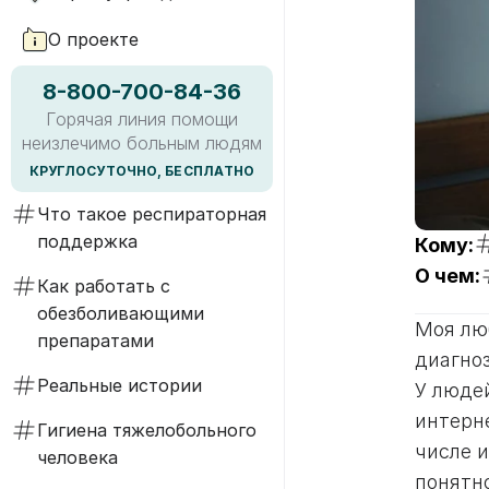
О проекте
8-800-700-84-36
Горячая линия помощи
неизлечимо больным людям
КРУГЛОСУТОЧНО, БЕСПЛАТНО
Что такое респираторная
поддержка
Кому:
О чем:
Как работать с
обезболивающими
Моя лю
препаратами
диагноз
Реальные истории
У люде
интерне
Гигиена тяжелобольного
числе и
человека
понятно