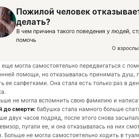
Пожилой человек отказывает
делать?
В чем причина такого поведения у людей, с
помочь
О взрослы
е еще могла самостоятельно передвигаться с пом
онней помощи, но отказывалась принимать душ, 
ь ее салфетками. Она стала есть только раз в де
а.
льше не могла вспомнить свою фамилию и написат
й до смерти:
бабушка стала намного больше спать
ше двух часов подряд, после этого снова засыпал
евизор, пугали ее, и она отказывалась на них смо
. Больше не могла самостоятельно ходить в туал