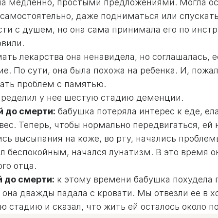
ла медленно, простыми предложениями. Могла ос
 самостоятельно, даже подниматься или спускать
сти с душем, но она сама принимала его по инст
овили.
ть лекарства она ненавидела, но соглашалась, е
е. По сути, она была похожа на ребенка. И, пожал
тать проблем с памятью.
пределил у нее шестую стадию деменции.
й до смерти:
бабушка потеряла интерес к еде, ел
вес. Теперь, чтобы нормально передвигаться, ей
ись высыпания на коже, во рту, начались проб
л беспокойным, начался лунатизм. В это время о
ого отца.
й до смерти
:
к этому времени бабушка похудела п
она дважды падала с кровати. Мы отвезли ее в х
 стадию и сказал, что жить ей осталось около п