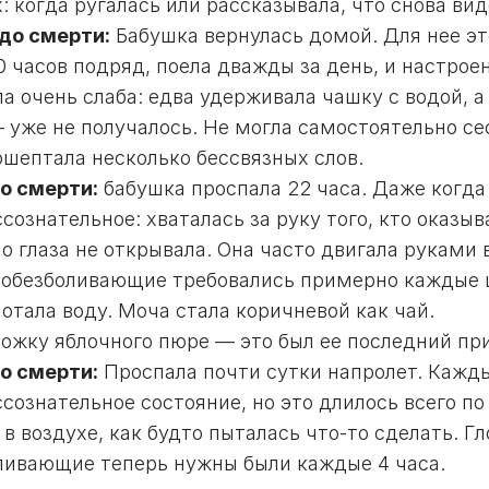
: когда ругалась или рассказывала, что снова вид
 до смерти:
Бабушка вернулась домой. Для нее эт
0 часов подряд, поела дважды за день, и настрое
а очень слаба: едва удерживала чашку с водой, а
– уже не получалось. Не могла самостоятельно се
ошептала несколько бессвязных слов.
до смерти:
бабушка проспала 22 часа. Даже когда
сознательное: хваталась за руку того, кто оказы
но глаза не открывала. Она часто двигала руками
 обезболивающие требовались примерно каждые ш
лотала воду. Моча стала коричневой как чай.
ложку яблочного пюре — это был ее последний п
до смерти:
Проспала почти сутки напролет. Кажды
сознательное состояние, но это длилось всего п
в воздухе, как будто пыталась что-то сделать. Г
ливающие теперь нужны были каждые 4 часа.