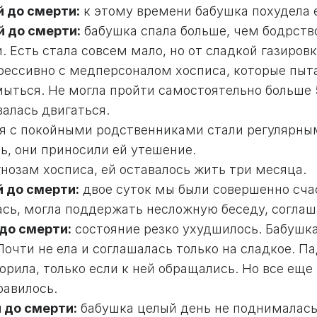
й до смерти:
к этому времени бабушка похудела 
й до смерти:
бабушка спала больше, чем бодрство
. Есть стала совсем мало, но от сладкой газиров
грессивно с медперсоналом хосписа, которые пыт
мыться. Не могла пройти самостоятельно больше 
валась двигаться.
я с покойными родственниками стали регулярными
сь, они приносили ей утешение.
нозам хосписа, ей оставалось жить три месяца.
й до смерти:
двое суток мы были совершенно счас
ась, могла поддержать несложную беседу, согла
 до смерти:
состояние резко ухудшилось. Бабушка 
Почти не ела и соглашалась только на сладкое. П
орила, только если к ней обращались. Но все еще 
равилось.
й до смерти:
бабушка целый день не поднималась 