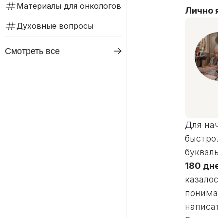
Материалы для онкологов
Лично я
Духовные вопросы
Смотреть все
Для на
быстро
буквал
180 дн
казалос
понимал
написа