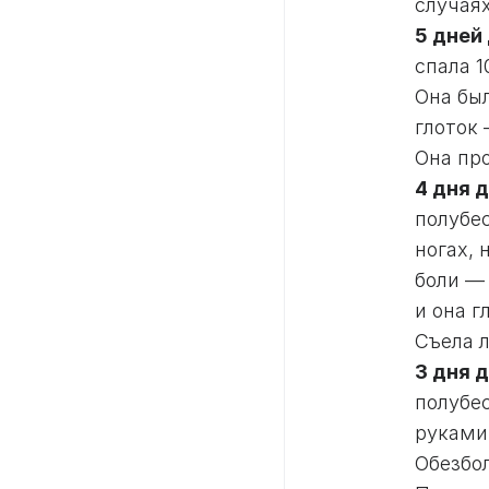
случаях
5 дней
спала 1
Она был
глоток 
Она пр
4 дня 
полубес
ногах, 
боли —
и она г
Съела 
3 дня 
полубес
руками 
Обезбо