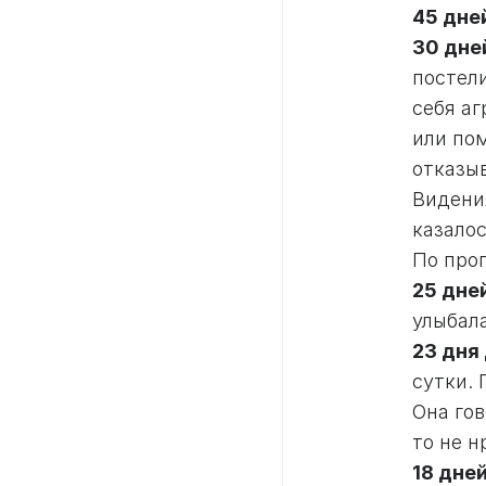
45 дне
30 дне
постели
себя а
или по
отказы
Видени
казало
По прог
25 дне
улыбал
23 дня
сутки. 
Она гов
то не н
18 дне