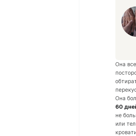
Она вс
постор
обтират
перекус
Она бо
60 дне
не боль
или тел
кровати