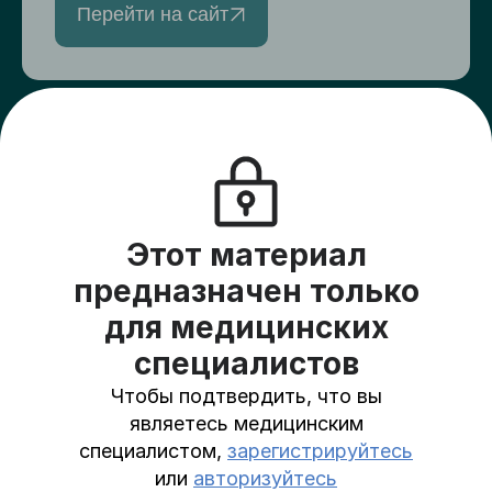
Перейти на сайт
Верный друг
Создайте сбор для друзей и подарите
пациентам хосписов жизнь на всю
оставшуюся жизнь
Этот материал
На платформу
предназначен только
для медицинских
специалистов
Чтобы подтвердить, что вы
Пользовательское соглашение
являетесь медицинским
Политика в отношении обработки
специалистом,
зарегистрируйтесь
персональных данных
или
авторизуйтесь