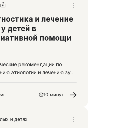
ностика и лечение
 у детей в
лиативной помощи
ческие рекомендации по
нию этиологии и лечению зуда
й, нуждающихся в
тивной помощи
ья
10 минут
лых и детях