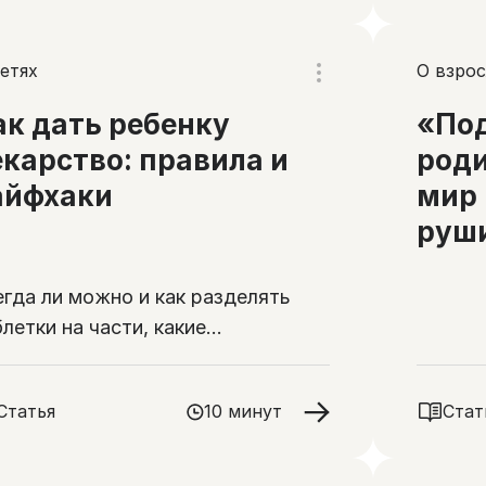
етях
О взрос
ак дать ребенку
«По
екарство: правила и
роди
айфхаки
мир 
руш
егда ли можно и как разделять
летки на части, какие
обенности есть у введения
карств через питательные трубки
Статья
10 минут
Стат