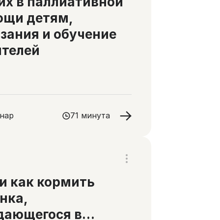
их в паллиативной
ощи детям,
зания и обучение
ителей
нар
71 минута
и как кормить
нка,
дающегося в