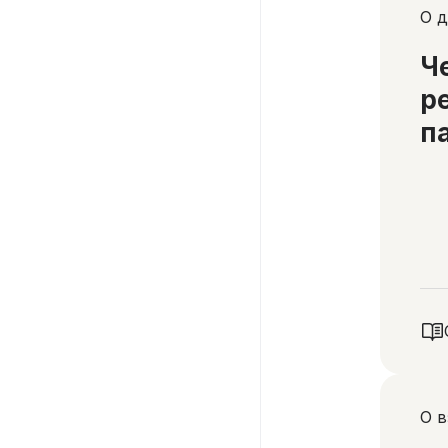
О д
Ч
р
п
О в