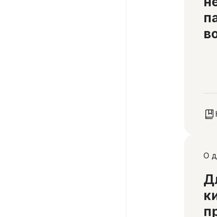
н
п
в
О д
Д
к
п