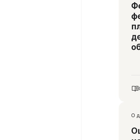
Ф
ф
п
д
о
О д
О