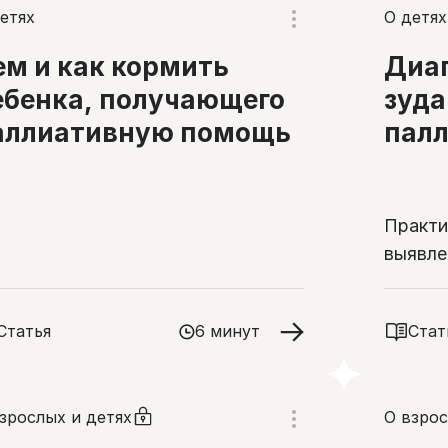
етях
О детях
ем и как кормить
Диаг
ебенка, получающего
зуда
аллиативную помощь
пал
Практи
выявле
у дете
паллиа
Статья
6 минут
Стат
зрослых и детях
О взрос