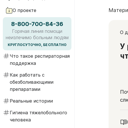
Матери
О проекте
8-800-700-84-36
Горячая линия помощи
О д
неизлечимо больным людям
У
КРУГЛОСУТОЧНО, БЕСПЛАТНО
ч
Что такое респираторная
поддержка
Как работать с
обезболивающими
препаратами
По
сл
Реальные истории
зд
Гигиена тяжелобольного
ги
человека