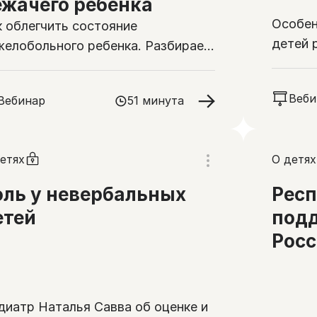
ежачего ребенка
Особен
к облегчить состояние
детей 
желобольного ребенка. Разбираем
компле
новы правильного ухода
обезбо
Веби
Вебинар
51 минута
етях
О детях
оль у невербальных
Рес
етей
подд
Росс
диатр Наталья Савва об оценке и