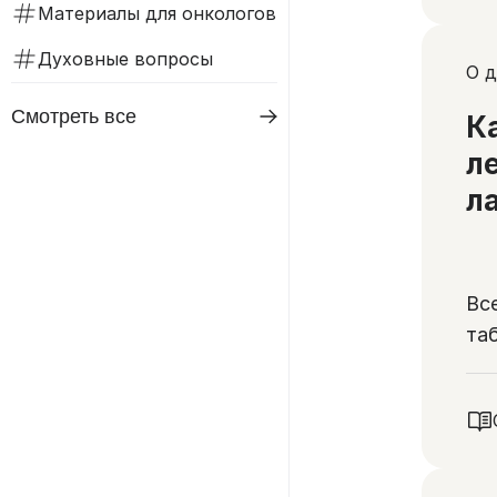
Материалы для онкологов
Духовные вопросы
О д
Смотреть все
К
л
л
Вс
таб
ос
ле