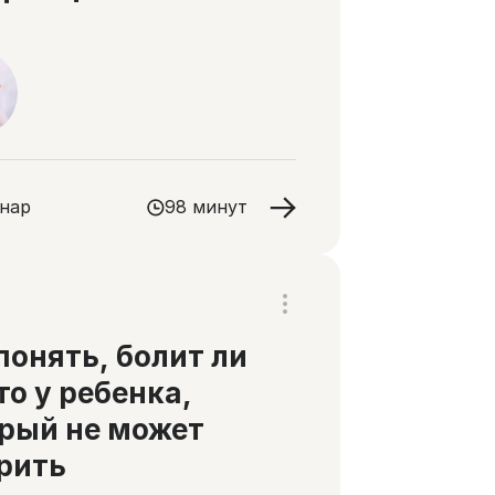
лиативной помощи
нар
98 минут
понять, болит ли
то у ребенка,
рый не может
рить