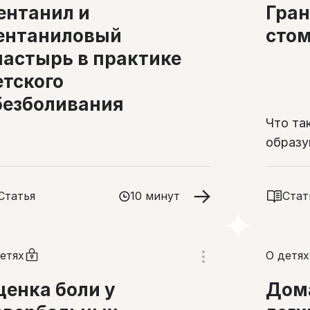
ентанил и
Гран
ентаниловый
стом
ластырь в практике
етского
безболивания
Что та
образу
ними д
Статья
10 минут
Стат
етях
О детях
ценка боли у
Дом