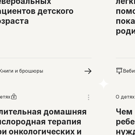
евербальных
легк
ациентов детского
пом
озраста
пока
род
Книги и брошюры
Веби
етях
О детях
лительная домашняя
Чем 
ислородная терапия
ребе
ри онкологических и
нуж