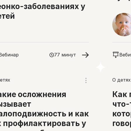
еонко-заболеваниях у
пал
етей
Вебинар
77 минут
Веби
етях
О детях
акие осложнения
Как 
ызывает
что-
алоподвижность и как
кото
х профилактировать у
гово