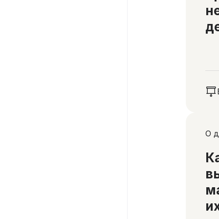
н
д
О д
К
в
м
и