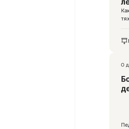
л
Ка
тя
ос
О д
Б
д
Пе