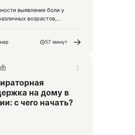
ности выявления боли у
различных возрастов,
ксный подход к
ливанию
нар
57 минут
пираторная
ержка на дому в
ии: с чего начать?