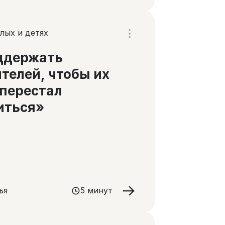
лых и детях
ддержать
телей, чтобы их
перестал
иться»
ья
5 минут