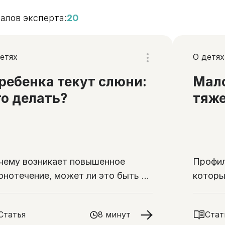
алов эксперта:
20
етях
О детях
 ребенка текут слюни:
Мал
то делать?
тяже
чему возникает повышенное
Профил
юнотечение, может ли это быть у
которы
орового ребенка и как следить за
гиеной
Статья
8 минут
Стат