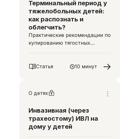
Терминальный период у
тяжелобольных детей:
как распознать и
облегчить?
Практические рекомендации по
купированию тягостных
симптомов и советы по
коммуникации с родителями
ребенка
Статья
10 минут
О детях
Инвазивная (через
трахеостому) ИВЛ на
дому у детей