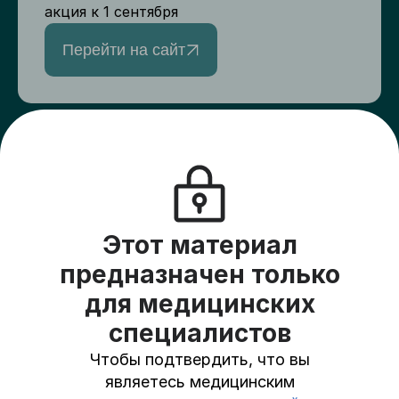
акция к 1 сентября
Перейти на сайт
Верный друг
Создайте сбор для друзей и подарите
пациентам хосписов жизнь на всю
оставшуюся жизнь
Этот материал
На платформу
предназначен только
для медицинских
специалистов
Чтобы подтвердить, что вы
Пользовательское соглашение
являетесь медицинским
Политика в отношении обработки