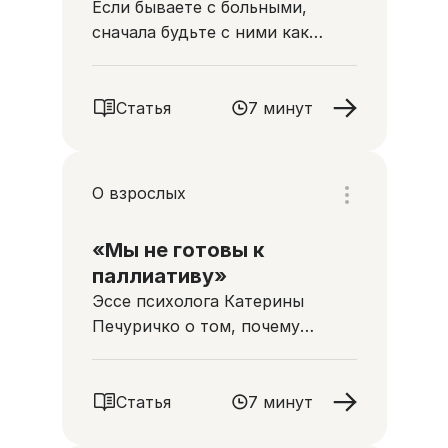
Если бываете с больными,
сначала будьте с ними как
человек с человеком, а не как
врач с пациентом
Статья
7 минут
О взрослых
«Мы не готовы к
паллиативу»
Эссе психолога Катерины
Печуричко о том, почему
человек часто отрицает
очевидный конец жизни
близкого
Статья
7 минут