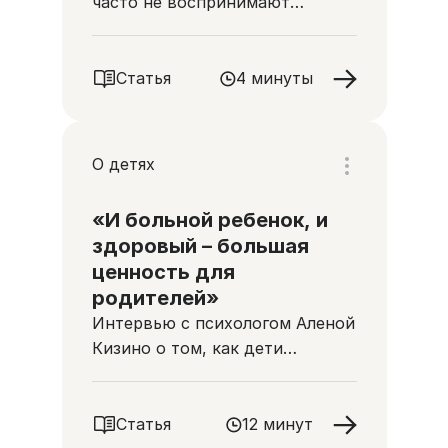
часто не воспринимают
всерьез и как она помогает?
Статья
4 минуты
О детях
«И больной ребенок, и
здоровый – большая
ценность для
родителей»
Интервью с психологом Аленой
Кизино о том, как дети
переживают болезнь своих
братьев и сестер
Статья
12 минут