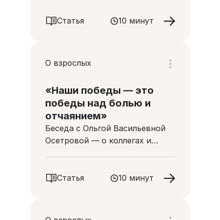
Статья
10 минут
О взрослых
«Наши победы — это
победы над болью и
отчаянием»
Беседа с Ольгой Васильевной
Осетровой — о коллегах и
пациентах, о том, что для
людей становится важным в
конце жизни
Статья
10 минут
О взрослых