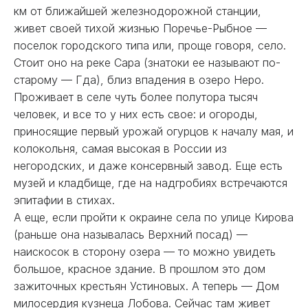
км от ближайшей железнодорожной станции,
живет своей тихой жизнью Поречье-Рыбное —
поселок городского типа или, проще говоря, село.
Стоит оно на реке Сара (знатоки ее называют по-
старому — Гда), близ впадения в озеро Неро.
Проживает в селе чуть более полутора тысяч
человек, и все то у них есть свое: и огороды,
приносящие первый урожай огурцов к началу мая, и
колокольня, самая высокая в России из
негородских, и даже консервный завод. Еще есть
музей и кладбище, где на надгробиях встречаются
эпитафии в стихах.
А еще, если пройти к окраине села по улице Кирова
(раньше она называлась Верхний посад) —
наискосок в сторону озера — то можно увидеть
большое, красное здание. В прошлом это дом
зажиточных крестьян Устиновых. А теперь — Дом
милосердия кузнеца Лобова. Сейчас там живет