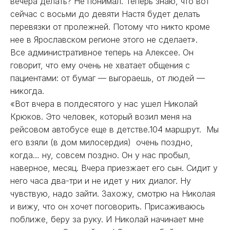
вечера делать? Не понимал. Теперь знаю, что вот
сейчас с восьми до девяти Настя будет делать
перевязки от пролежней. Потому что никто кроме
нее в Ярославском регионе этого не сделает».
Все административное теперь на Алексее. Он
говорит, что ему очень не хватает общения с
пациентами: от бумаг — выгораешь, от людей —
никогда.
«Вот вчера в полдесятого у нас ушел Николай
Крюков. Это человек, который возил меня на
рейсовом автобусе еще в детстве.104 маршрут. Мы
его взяли (в дом милосердия) очень поздно,
когда… ну, совсем поздно. Он у нас пробыл,
наверное, месяц. Вчера приезжает его сын. Сидит у
него часа два-три и не идет у них диалог. Ну
чувствую, надо зайти. Захожу, смотрю на Николая
и вижу, что он хочет поговорить. Присаживаюсь
поближе, беру за руку. И Николай начинает мне