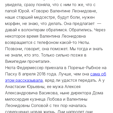
увидела, сразу поняла, что с ним то же, что с
папой Юрой. «Говорю Валентине Леонидовне,
наше старшей медсестре, будут боли, нужен
морфин, не знаю, что делать. Она предлагает —
давай к волонтерам обратимся. Обратились. Через
некоторое время Валентина Леонидовна
возвращается с телефоном какой-то Нюты.
Позвони, говорит, она поможет. Мы тогда и знать
не знали, кто это. Только сильно позже в
Википедии прочитали».
Нюта Федермессер приехала в Поречье-Рыбное на
Пасху 8 апреля 2018 года. Лучше, чем она
сама об
этом рассказывала
, вряд ли удастся передать. А у
Анастасии Юрьевны, ее мужа Алексея
Александровича Васикова, ныне директора Дома
милосердия кузнеца Лобова и Валентины
Леонидовны Соповой с тех пор началась
совершенно новая жизнь. Дни напролет они