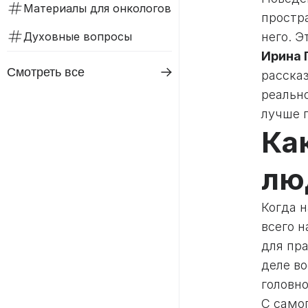
Материалы для онкологов
простр
Духовные вопросы
него. 
Ирина 
Смотреть все
рассказ
реальн
лучше 
Ка
лю
Когда 
всего н
для пр
деле в
головно
С само