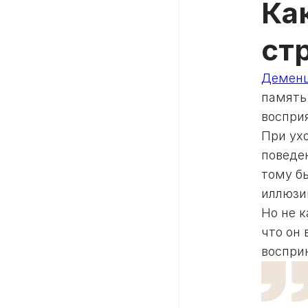
Ка
ст
Демен
память
воспри
При ух
поведен
тому б
иллюзи
Но не к
что он 
воспри