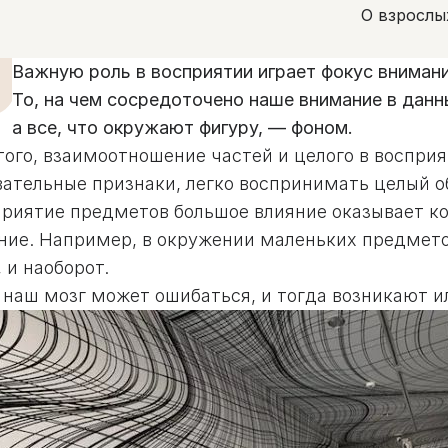
О взрослы
Важную роль в восприятии играет фокус внимани
То, на чем сосредоточено наше внимание в данн
а все, что окружают фигуру, — фоном.
ого, взаимоотношение частей и целого в восприя
вательные признаки, легко воспринимать целый о
приятие предметов большое влияние оказывает к
ние. Например, в окружении маленьких предмето
 и наоборот.
 наш мозг может ошибаться, и тогда возникают и