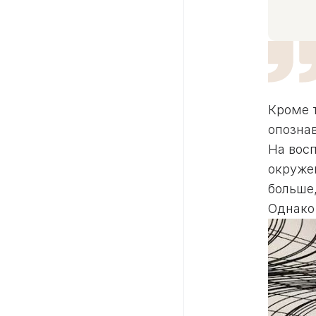
Кроме т
опозна
На вос
окруже
больше,
Однако