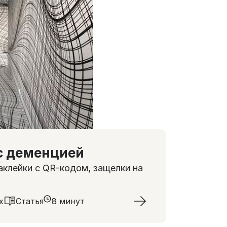
с деменцией
аклейки с QR-кодом, защелки на
х
Статья
8 минут