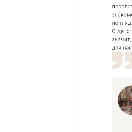
простр
знаком
не гляд
С детст
значит,
для нас