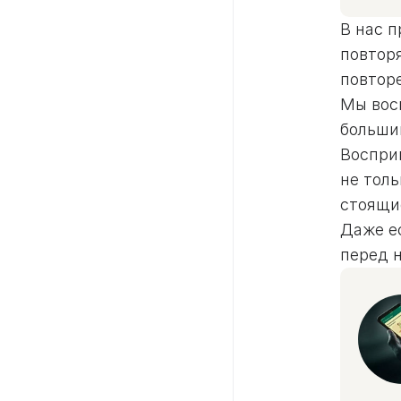
В нас 
повтор
повтор
Мы вос
больши
Воспри
не толь
стоящи
Даже е
перед 