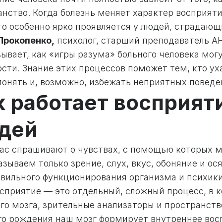
анство. Когда болезнь меняет характер восприят
Это особенно ярко проявляется у людей, страдаю
Прокопенко,
психолог, старший преподаватель А
ывает, как «игры разума» больного человека могу
ости. Знание этих процессов поможет тем, кто у
понять и, возможно, избежать неприятных поведе
к работает восприят
дей
нас спрашивают о чувствах, с помощью которых
азываем только зрение, слух, вкус, обоняние и о
авильного функционирования организма и психики
осприятие — это отдельный, сложный процесс, в 
го мозга, зрительные анализаторы и пространств
го рождения наш мозг формирует внутреннее во