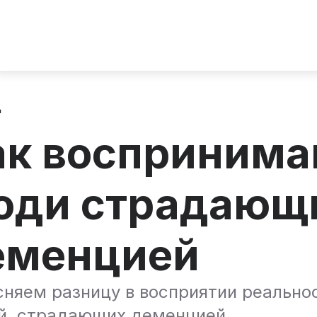
д
ак воспринима
юди страдающ
еменцией
няем разницу в восприятии реальнос
й, страдающих деменцией