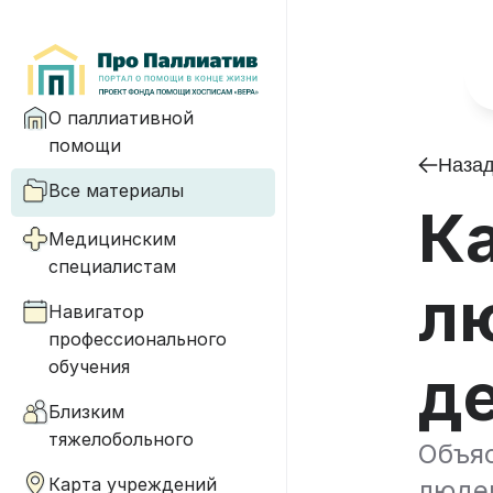
О паллиативной
помощи
Наза
Все материалы
К
Медицинским
специалистам
л
Навигатор
профессионального
обучения
д
Близким
тяжелобольного
Объяс
Карта учреждений
люде