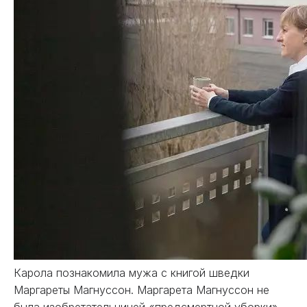
Карола познакомила мужа с книгой шведки
Маргареты Магнуссон. Маргарета Магнуссон не