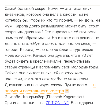
Самый большой секрет Бёмиг — это текст двух
дневников, которые она вела в юности. Ей не
хотелось бы, чтобы их кто-то прочёл, — ни дочь, ни
муж. Карола долго размышляла: может быть, стоит
сохранить дневники? Это выражение её личности,
пример её образа мысли. Но в итоге она решила не
делать этого.
«Муж и дочь стали частью меня
, —
говорит Карола, —
но они не были свидетелями
моей юности»
. Раньше она думала, что в 70 лет
будет сидеть в кресле-качалке, перелистывать
старые страницы и вспоминать свои молодые годы.
Сейчас она считает иначе:
«Я не хочу жить
прошлым, и я этого никому бы не пожелала»
.
в
Дневники она планирует сжечь. Лучше всего —
пламени пасхального костра
.
Элизабет Кагермайер (Elisabeth Kagermeier)
Оригинал статьи — на
ZEIT ONLINE
. Благодарим