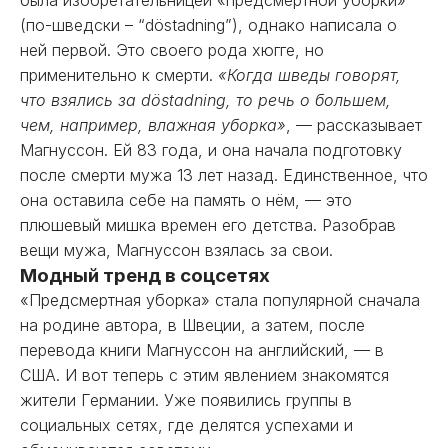
была изобретательницей «предсмертной уборки»
(по-шведски – “döstadning”), однако написала о
ней первой. Это своего рода хюгге, но
применительно к смерти.
«Когда шведы говорят,
что взялись за döstadning, то речь о большем,
чем, например, влажная уборка»
, — рассказывает
Магнуссон. Ей 83 года, и она начала подготовку
после смерти мужа 13 лет назад. Единственное, что
она оставила себе на память о нём, — это
плюшевый мишка времен его детства. Разобрав
вещи мужа, Магнуссон взялась за свои.
Модный тренд в соцсетях
«Предсмертная уборка» стала популярной сначала
на родине автора, в Швеции, а затем, после
перевода книги Магнуссон на английский, — в
США. И вот теперь с этим явлением знакомятся
жители Германии. Уже появились группы в
социальных сетях, где делятся успехами и