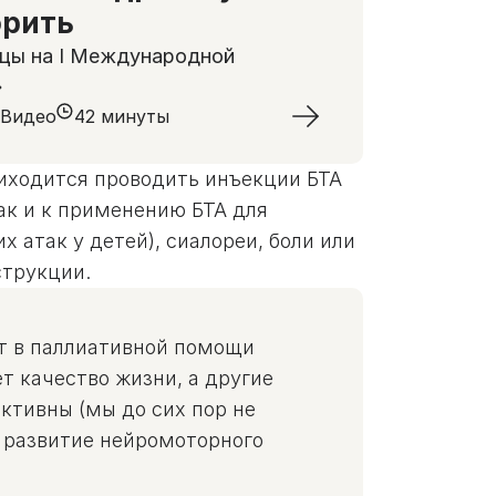
орить
ицы на I Международной
»
Видео
42 минуты
риходится проводить инъекции БТА
так и к применению БТА для
атак у детей), сиалореи, боли или
струкции.
ет в паллиативной помощи
т качество жизни, а другие
ктивны (мы до сих пор не
 развитие нейромоторного