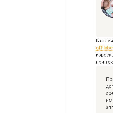
В отли
off labe
коррек
при те
Пр
до
ср
им
ап