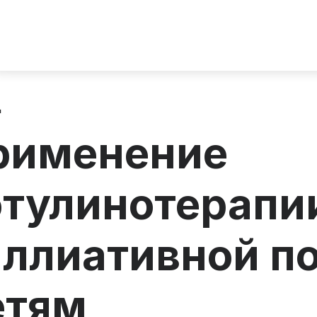
д
рименение
отулинотерапи
аллиативной п
етям