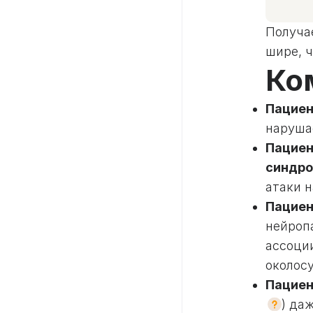
Получа
шире, 
Ко
Пациен
наруша
Пациен
синдр
атаки 
Пациен
нейроп
ассоци
околос
Пациен
) да