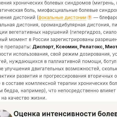
чения хронических болевых синдромов (мигрень, 
атическая боль, миофасциальные болевые синдро
чения дистоний (
фокальные дистонии
— блефаро
альная дистония, оромандибулярная дистония, пи
ции вегетативных нарушений (гипергидроз, сиало
ный момент в России зарегистрированы разреше
те препараты:
Диспорт, Ксеомин, Релатокс, Мио
ости использования, свой режим дозирования, ус
тей, нуждающихся в паллиативной помощи, ботули
ве улучшения двигательных возможностей, скольк
актики развития и прогрессирования вторичных 
е в составе комплексной терапии хронических бо
м бедра, например), что непосредственно влияе
 на качество жизни.
Оценка интенсивности боле