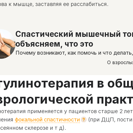
рва к мышце, заставляя ее расслабиться.
Спастический мышечный тон
объясняем, что это
Почему возникают, как помочь и что делать
О взрослы
тулинотерапия в об
врологической прак
отерапия применяется у пациентов старше 2 лет, 
чения
фокальной спастичности
(при ДЦП, пости
сеянном склерозе и т д).