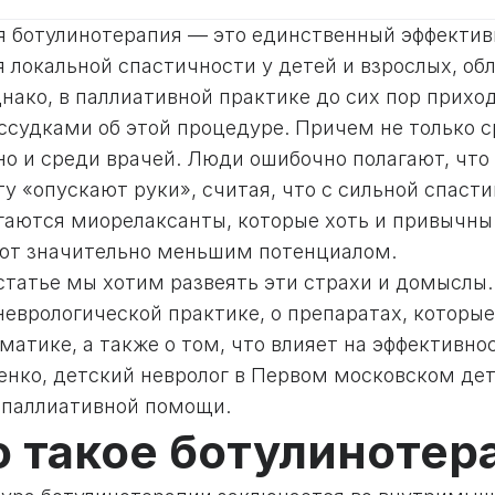
я ботулинотерапия — это единственный эффектив
я локальной спастичности у детей и взрослых, 
днако, в паллиативной практике до сих пор прихо
ссудками об этой процедуре. Причем не только 
но и среди врачей. Люди ошибочно полагают, что
у «опускают руки», считая, что с сильной спаст
гаются миорелаксанты, которые хоть и привычны 
ют значительно меньшим потенциалом.
 статье мы хотим развеять эти страхи и домыслы
неврологической практике, о препаратах, которы
матике, а также о том, что влияет на эффективн
енко, детский невролог в Первом московском де
 паллиативной помощи.
о такое ботулинотер