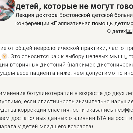
детей, которые не могут гов
Лекция доктора Бостонской детской больн
конференции «Паллиативная помощь детям
О детях
чие от общей неврологической практики, часто п
l
. Это относится как к выбору целевых мышц, 
ции вторичных дистоний (например дистонических 
кущем весе пациента ниже, чем допустимо по ин
именение ботулинотерапии в возрасте до двух л
пустимо, если спастичность значительно нарушае
едства коррекции спастичности оказались неэффе
еем достаточных данных о влиянии БТА на рост и
парата у детей младшего возраста).