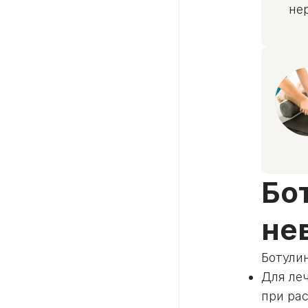
не
Бо
не
Ботулин
Для ле
при рас