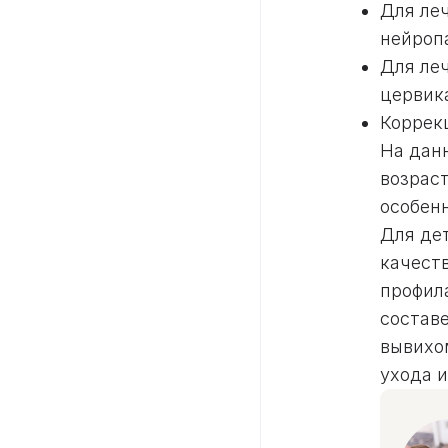
Для ле
нейроп
Для ле
цервик
Коррек
На дан
возрас
особенн
Для де
качест
профил
состав
вывихо
ухода и