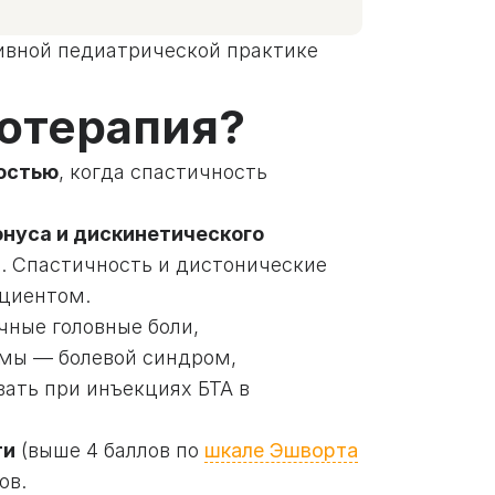
тивной педиатрической практике
нотерапия?
ностью
, когда спастичность
нуса и дискинетического
. Спастичность и дистонические
ациентом.
чные головные боли,
омы — болевой синдром,
ать при инъекциях БТА в
ти
(выше 4 баллов по
шкале Эшворта
ов.