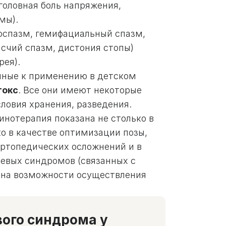
головная боль напряжения,
мы).
спазм, гемифациальный спазм,
счий спазм, дистония стопы)
рея).
нные к применению в детском
токс
. Все они имеют некоторые
ловия хранения, разведения.
нотерапия показана не столько в
о в качестве оптимизации позы,
ортопедических осложнений и в
левых синдромов (связанных с
т на возможности осуществления
вого синдрома у