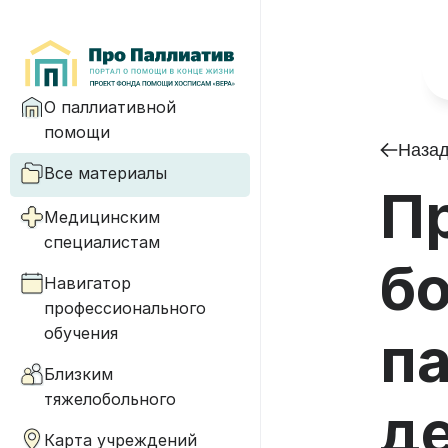
О паллиативной
помощи
Наза
Все материалы
П
Медицинским
специалистам
б
Навигатор
профессионального
обучения
п
Близким
тяжелобольного
д
Карта учреждений