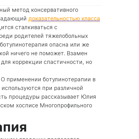
ный метод консервативного
обладающий
доказательностью класса
дится сталкиваться с
среди родителей тяжелобольных
 ботулинотерапия опасна или же
икой ничего не поможет. Взамен
для коррекции спастичности, но
. О применении ботулинотерапии в
е используются при различной
ость процедуры рассказывает Юлия
тском хосписе Многопрофильного
апия