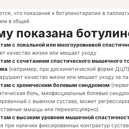
ется, что показания к ботулинотерапии в паллиа
чем в общей.
му показана ботули
там с локальной или многоуровневой спастич
ет качество жизни или мешает уходу
там с сочетанием спастического мышечного то
ома
(например, при дискинетической форме ДЦП)
нарушают качество жизни или мешает уходу за п
там с хроническим болевым синдромом
(перви
атическая боль, миофасциальные болевые синдр
ированный с вывихом сустава, может регрессиров
уставные мышцы или перикапсулярно).
там с высоким уровнем мышечной спастичнос
же при наличии фиксированных контрактур сустав