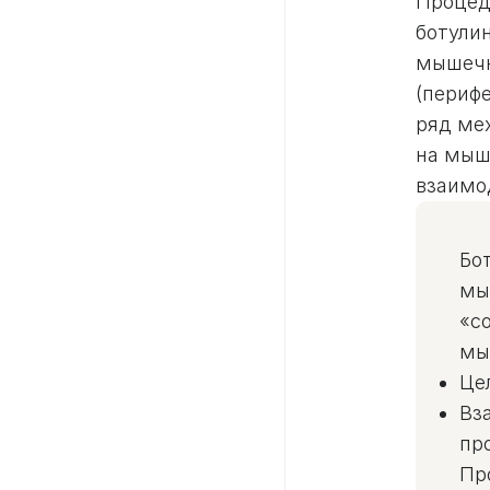
Процед
ботули
мышечн
(периф
ряд ме
на мыш
взаимо
Бо
мы
«с
мы
Це
Вз
пр
Пр