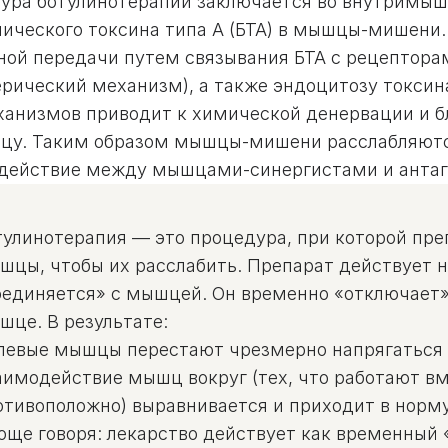
ура ботулинотерапии заключается во внутримыш
нического токсина типа А (БТА) в мышцы-мишени.
ой передачи путем связывания БТА с рецепторам
ерический механизм), а также эндоцитозу токсин
ханизмов приводит к химической денервации и б
цу. Таким образом мышцы-мишени расслабляются
действие между мышцами-синергистами и антаг
тулинотерапия — это процедура, при которой пре
шцы, чтобы их расслабить. Препарат действует н
оединяется» с мышцей. Он временно «отключает» 
шце. В результате:
левые мышцы перестают чрезмерно напрягаться 
аимодействие мышц вокруг (тех, что работают вм
отивоположно) выравнивается и приходит в норму
още говоря: лекарство действует как временный