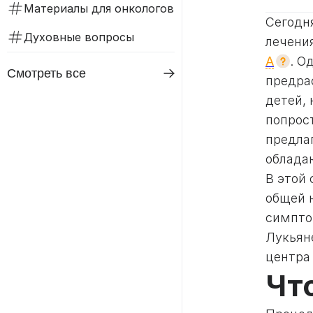
Материалы для онкологов
Сегодн
Духовные вопросы
лечени
А
. О
Смотреть все
предра
детей, 
попрост
предла
облада
В этой
общей 
симпто
Лукьян
центра
Чт