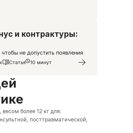
ус и контрактуры:
, чтобы не допустить появления
х
Статья
10 минут
щей
тике
весом более 12 кг для:
нсультной, посттравматической,