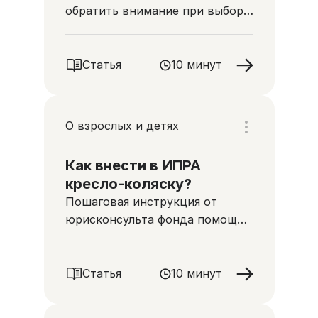
обратить внимание при выборе
кресла-коляски и где его лучше
покупать
Статья
10 минут
О взрослых и детях
Как внести в ИПРА
кресло-коляску?
Пошаговая инструкция от
юрисконсульта фонда помощи
хосписам «Вера» Анны
Повалихиной
Статья
10 минут