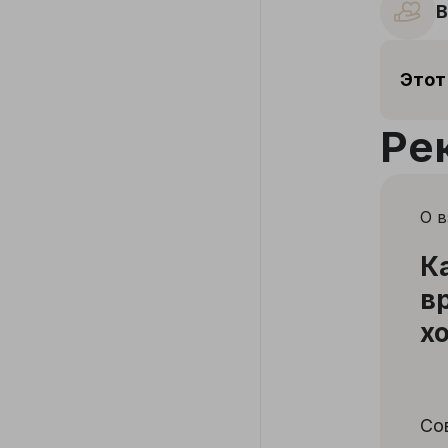
В
Этот
Ре
О 
К
в
х
Со