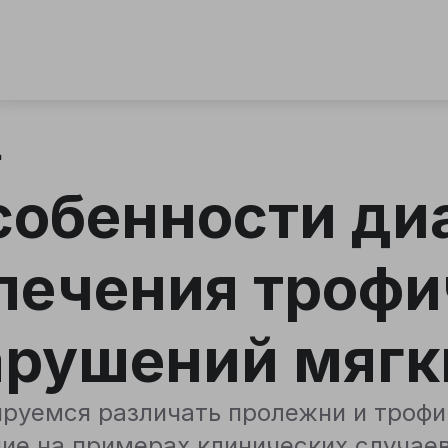
д
собенности ди
 лечения троф
арушений мягк
руемся различать пролежни и трофи
ие на примерах клинических случае