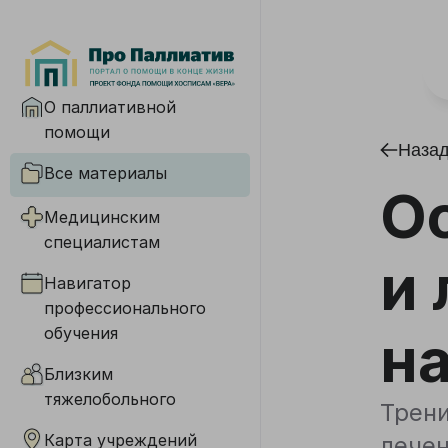
О паллиативной
помощи
Наза
Все материалы
О
Медицинским
специалистам
и
Навигатор
профессионального
обучения
н
Близким
тяжелобольного
Трени
Карта учреждений
лечен