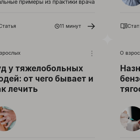
альные примеры из практики врача
Статья
11 минут
Стат
взрослых
О взро
уд у тяжелобольных
Назн
юдей: от чего бывает и
бенз
ак лечить
тяго