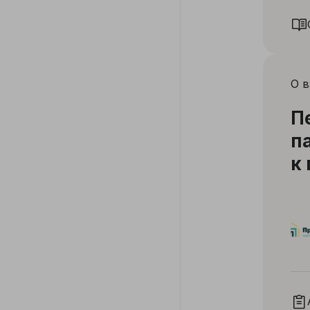
О 
П
п
к
о