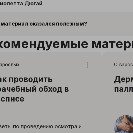
иолетта Дюгай
 материал оказался полезным?
комендуемые матер
взрослых
О взро
ак проводить
Дерм
рачебный обход в
пал
осписе
веты по проведению осмотра и