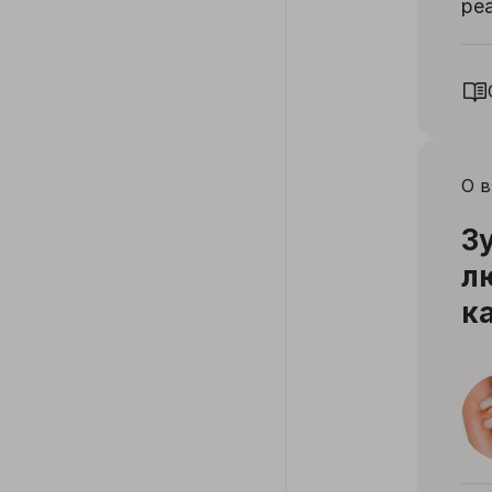
ре
О 
З
л
к