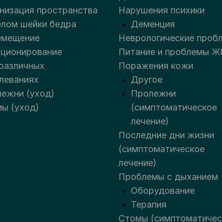
низация пространства
Нарушения психики
лом шейки бедра
Деменция
емещение
Неврологические проб
ционирование
Питание и проблемы Ж
различных
Поражения кожи
леваниях
Другое
ежни (уход)
Пролежни
ы (уход)
(симптоматическое
лечение)
Последние дни жизни
(симптоматическое
лечение)
Проблемы с дыханием
Оборудование
Терапия
Стомы (симптоматичес