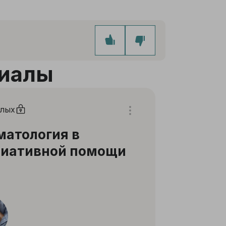
иалы
слых
атология в
лиативной помощи