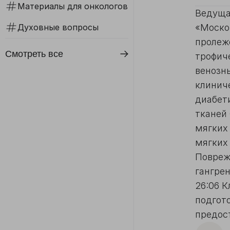
Материалы для онкологов
Ведуща
Духовные вопросы
«Моско
пролеж
Смотреть все
трофич
венозн
клинич
диабет
тканей
мягких
мягких 
Повреж
гангрен
26:06 К
подгот
предос