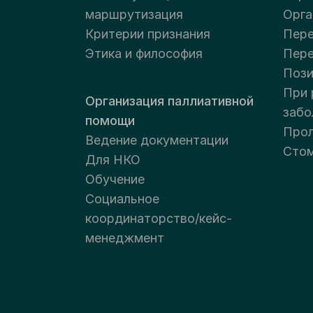
маршрутизация
Орга
Критерии признания
Пере
Этика и философия
Пер
Пози
При 
Организация паллиативной
забо
помощи
Прол
Ведение документации
Стом
Для НКО
Обучение
Социальное
координаторство/кейс-
менеджмент