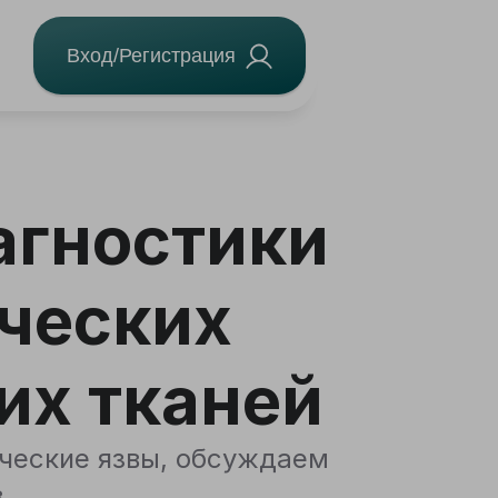
Вход/Регистрация
агностики
ических
их тканей
ческие язвы, обсуждаем
в