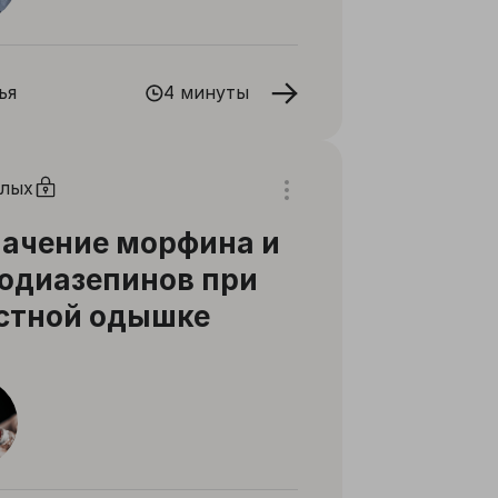
ья
4 минуты
слых
ачение морфина и
одиазепинов при
стной одышке