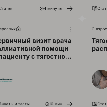
Статья
4 минуты
Стат
взрослых
О взро
ервичный визит врача
Тяго
аллиативной помощи
расп
 пациенту с тягостной
дышкой
Анкеты и тесты
10 мин
Стат