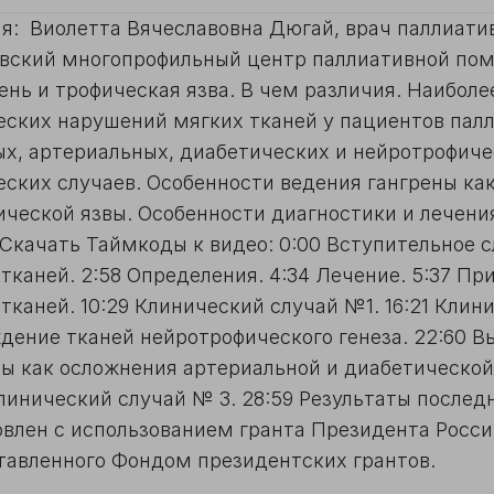
я: Виолетта Вячеславовна Дюгай, врач паллиат
вский многопрофильный центр паллиативной пом
ень и трофическая язва. В чем различия. Наибол
еских нарушений мягких тканей у пациентов палл
ых, артериальных, диабетических и нейротрофиче
еских случаев. Особенности ведения гангрены ка
ической язвы. Особенности диагностики и лечен
 Скачать Таймкоды к видео: 0:00 Вступительное с
 тканей. 2:58 Определения. 4:34 Лечение. 5:37 П
тканей. 10:29 Клинический случай №1. 16:21 Клин
дение тканей нейротрофического генеза. 22:60 В
ы как осложнения артериальной и диабетической 
линический случай № 3. 28:59 Результаты послед
овлен с использованием гранта Президента Росс
тавленного Фондом президентских грантов.