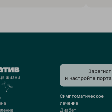
Зарегист
и настройте порта
д
Симптоматическое
ена
лечение
ление
Диабет