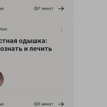
ья
7 минут
слых
стная одышка:
ознать и лечить
ья
5 минут