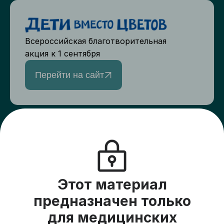
Всероссийская благотворительная
акция к 1 сентября
Перейти на сайт
Верный друг
Создайте сбор для друзей и подарите
пациентам хосписов жизнь на всю
оставшуюся жизнь
Этот материал
На платформу
предназначен только
для медицинских