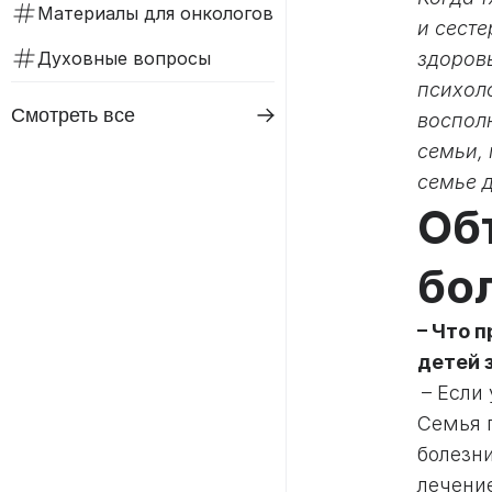
Материалы для онкологов
и сест
Духовные вопросы
здоров
психол
Смотреть все
воспол
семьи, 
семье 
Об
бо
– Что 
детей 
– Если
Семья 
болезн
лечени