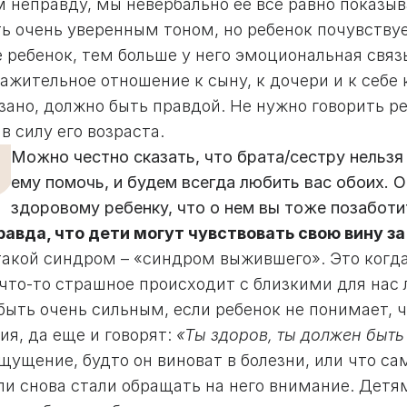
м неправду, мы невербально ее все равно показы
ь очень уверенным тоном, но ребенок почувствуе
 ребенок, тем больше у него эмоциональная связ
ажительное отношение к сыну, к дочери и к себе к
азано, должно быть правдой. Не нужно говорить 
 в силу его возраста.
Можно честно сказать, что брата/сестру нельзя
ему помочь, и будем всегда любить вас обоих. 
здоровому ребенку, что о нем вы тоже позаботи
равда, что дети могут чувствовать свою вину за
 такой синдром – «синдром выжившего». Это когд
 что-то страшное происходит с близкими для нас
ыть очень сильным, если ребенок не понимает, ч
я, да еще и говорят:
«Ты здоров, ты должен быт
щущение, будто он виноват в болезни, или что с
ли снова стали обращать на него внимание. Детям