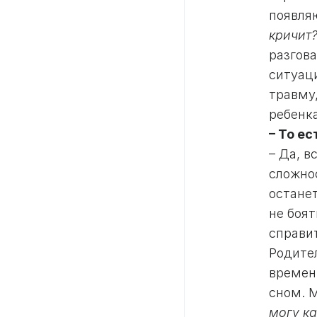
появля
кричит?
разгова
ситуаци
травму
ребенка
– То е
– Да, в
сложнос
остане
не боят
справи
Родите
времени
сном. 
могу ка