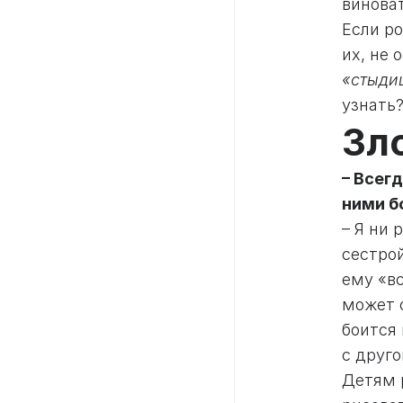
виноват
Если ро
их, не
«стыди
узнать
Зл
– Всег
ними б
– Я ни 
сестрой
ему «вс
может 
боится
с друго
Детям 