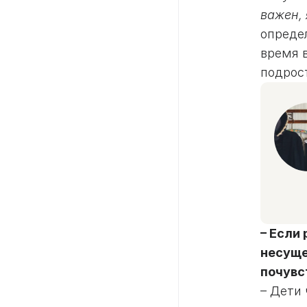
важен, 
определ
время 
подрос
– Если
несуще
почувс
– Дети 