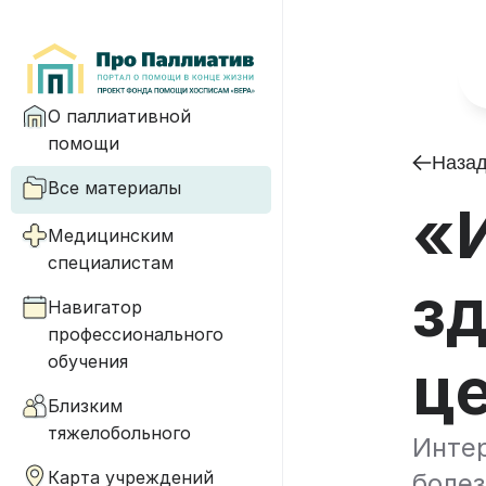
О паллиативной
помощи
Наза
Все материалы
«И
Медицинским
специалистам
з
Навигатор
профессионального
обучения
ц
Близким
тяжелобольного
Интер
Карта учреждений
болез