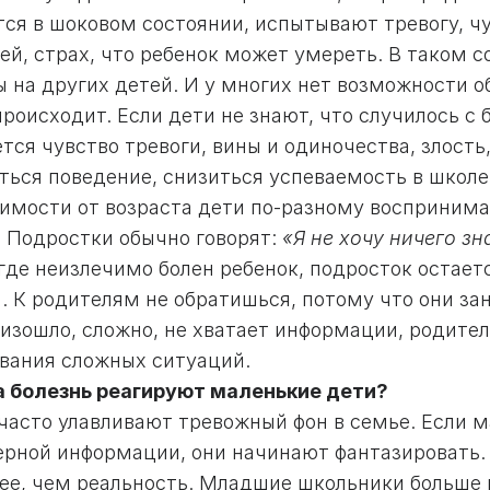
ся в шоковом состоянии, испытывают тревогу, чу
ей, страх, что ребенок может умереть. В таком 
ы на других детей. И у многих нет возможности о
роисходит. Если дети не знают, что случилось с 
тся чувство тревоги, вины и одиночества, злость
ться поведение, снизиться успеваемость в школе
симости от возраста дети по-разному воспринима
. Подростки обычно говорят:
«Я не хочу ничего з
 где неизлечимо болен ребенок, подросток остае
. К родителям не обратишься, потому что они за
оизошло, сложно, не хватает информации, родите
вания сложных ситуаций.
а болезнь реагируют маленькие дети?
 часто улавливают тревожный фон в семье. Если 
ерной информации, они начинают фантазировать.
ее, чем реальность. Младшие школьники больше п