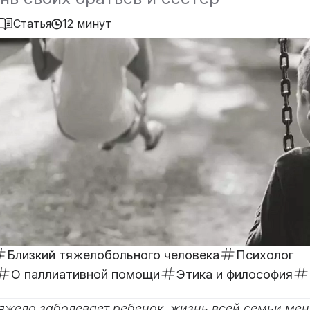
Статья
12 минут
Близкий тяжелобольного человека
Психолог
О паллиативной помощи
Этика и философия
яжело заболевает ребенок, жизнь всей семьи меня