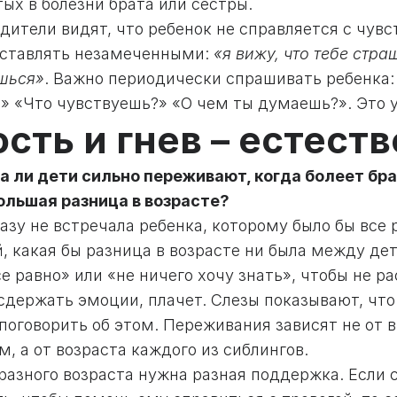
ых в болезни брата или сестры.
дители видят, что ребенок не справляется с чув
 оставлять незамеченными:
«я вижу, что тебе стра
шься»
. Важно периодически спрашивать ребенка: 
?» «Что чувствуешь?» «О чем ты думаешь?». Это 
ость и гнев – естес
да ли дети сильно переживают, когда болеет б
ольшая разница в возрасте?
разу не встречала ребенка, которому было бы все
, какая бы разница в возрасте ни была между де
е равно» или «не ничего хочу знать», чтобы не р
сдержать эмоции, плачет. Слезы показывают, что 
 поговорить об этом. Переживания зависят не от 
м, а от возраста каждого из сиблингов.
разного возраста нужна разная поддержка. Если 