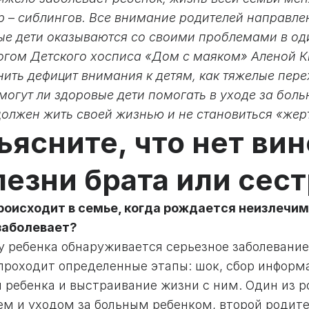
ер
–
сиблингов. Все внимание родителей направлен
ые дети оказываются со своими проблемами в од
огом Детского хосписа «Дом с маяком» Аленой Ки
нить дефицит внимания к детям, как тяжелые пер
могут ли здоровые дети помогать в уходе за бол
должен жить своей жизнью и не становиться «жерт
ъясните, что нет вин
лезни брата или сес
происходит в семье, когда рождается неизлечим
заболевает?
 у ребенка обнаруживается серьезное заболевание
проходит определенные этапы: шок, сбор информа
и ребенка и выстраивание жизни с ним. Один из 
ем и уходом за больным ребенком, второй родит