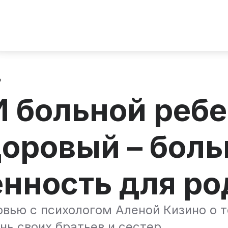
д
 больной ребе
доровый – бол
енность для р
вью с психологом Аленой Кизино о 
нь своих братьев и сестер