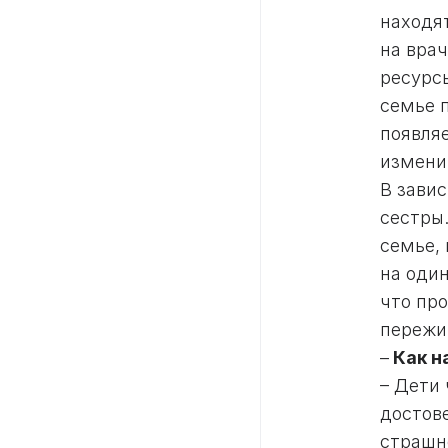
находят
на врач
ресурс
семье п
появляе
измени
В зави
сестры
семье,
на один
что пр
пережи
–
Как н
– Дети
достов
страшн