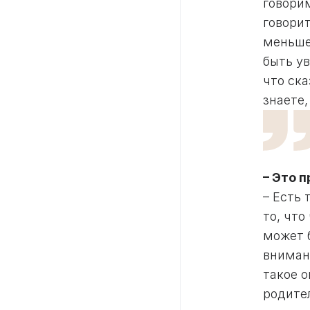
говори
говорит
меньше
быть ув
что ск
знаете,
– Это п
– Есть
то, что
может б
внимани
такое о
родите