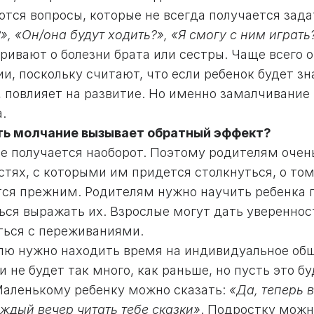
ются вопросы, которые не всегда получается зад
», «Он/она будут ходить?», «Я смогу с ним играть
ривают о болезни брата или сестры. Чаще всего 
и, поскольку считают, что если ребенок будет зн
, повлияет на развитие. Но именно замалчивание
.
сть молчание вызывает обратный эффект?
се получается наоборот. Поэтому родителям очен
тях, с которыми им придется столкнуться, о том
тся прежним. Родителям нужно научить ребенка г
ься выражать их. Взрослые могут дать увереннос
ться с переживаниями.
лю нужно находить время на индивидуальное об
 не будет так много, как раньше, но пусть это б
Маленькому ребенку можно сказать:
«Да, теперь 
ждый вечер читать тебе сказки»
. Подростку можн