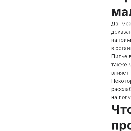
ма
Да, мо
доказа
наприм
в орга
Питье 
также 
влияет
Некото
рассла
на полу
Что
пр