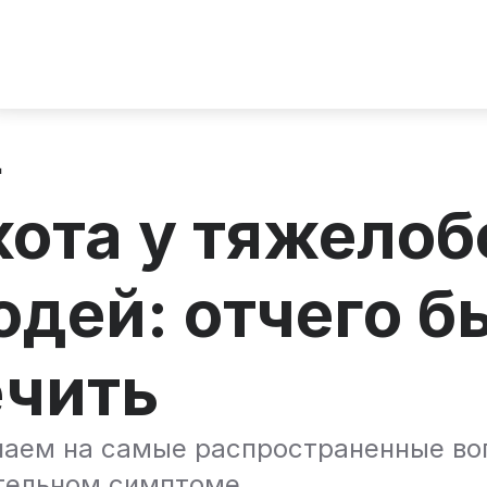
д
кота у тяжело
дей: отчего б
ечить
чаем на самые распространенные во
тельном симптоме