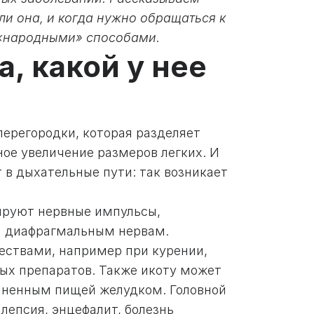
 ли она, и когда нужно обращаться к
 «народными» способами.
, какой у нее
регородки, которая разделяет
ое увеличение размеров легких. И
 в дыхательные пути: так возникает
лируют нервные импульсы,
м диафрагмальным нервам.
ествами, например при курении,
ых препаратов. Также икоту может
лненным пищей желудком. Головной
лепсия, энцефалит, болезнь