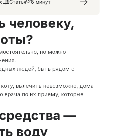
х
Статья
8 минут
 человеку,
коты?
мостоятельно, но можно
нения.
одных людей, быть рядом с
 икоту, вылечить невозможно, дома
 врача по их приему, которые
 средства —
ть воду