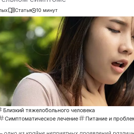
лых
Статья
10 минут
Близкий тяжелобольного человека
Симптоматическое лечение
Питание и пробл
— одно из крайне неприятных проявлений различ