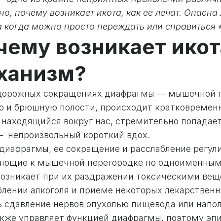
о, почему возникает икота, как ее лечат. Опасна
 а когда можно просто переждать или справиться
чему возникает икота
ханизм?
дорожных сокращениях диафрагмы — мышечной пе
ю и брюшную полости, происходит кратковременн
 находящийся вокруг нас, стремительно попадает
— непроизвольный короткий вдох.
 диафрагмы, ее сокращение и расслабление регу
ающие к мышечной перегородке по одноименны
возникает при их раздражении токсическими вещ
блении алкоголя и приеме некоторых лекарственн
ь сдавление нервов опухолью пищевода или напо
акже управляет функцией диафрагмы, поэтому эпи