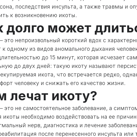
она, последствия инсульта, а также травмы и оп
ить к возникновению икоты.
к долго может длить
— это непроизвольный короткий вдох с характерн
т к одному из видов аномального дыхания челов
длительностью до 15 минут, которая исчезает сам
ьную до двух дней: такую икоту называют перси
некупируемая икота, что встречается редко, од
форт человеку и снижать его качество жизни.
м лечат икоту?
— это не самостоятельное заболевание, а симпто
я икоты необходимо воздействовать на ее причин
гмальный нерв, диагностика и лечение заболеван
 реабилитация после перенесенного инсульта или