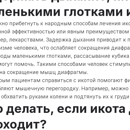
ленькими глотками и
жно прибегнуть к народным способам лечения ико
нной эффективностью или явным преимуществом 
ер, лекарствами. Задержка дыхания приводит к 
низме человека, что ослабляет сокращения диафр
воды маленькими глотками, рассасывание кубика 
могут помочь. Такими способами человек стимул
 на сокращение мышц диафрагмы.
рым пациентам справиться с икотой помогают фи
бляют мышечную перегородку. Например, можно 
 обхватить руками колени и подтянуть их к груди
 делать, если икота
оходит?