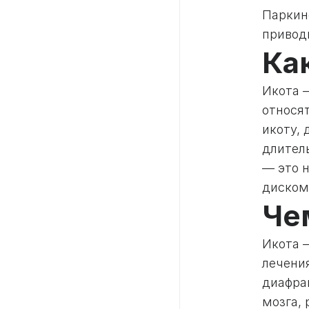
Паркинс
привод
Ка
Икота 
относя
икоту, 
длител
— это 
диском
Че
Икота 
лечени
диафра
мозга,