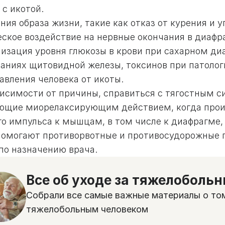
 с икотой.
ия образа жизни, такие как отказ от курения и 
ское воздействие на нервные окончания в диафра
изация уровня глюкозы в крови при сахарном ди
ваниях щитовидной железы, токсинов при патоло
авления человека от икоты.
висимости от причины, справиться с тягостным 
ющие миорелаксирующим действием, когда прои
о импульса к мышцам, в том числе к диафрагме, 
помогают противорвотные и противосудорожные 
по назначению врача.
Все об уходе за тяжелоболь
Собрали все самые важные материалы о том
тяжелобольным человеком