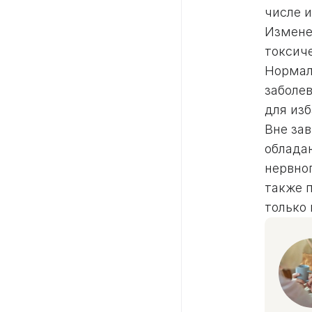
числе и
Изменен
токсиче
Нормал
заболе
для изб
Вне за
облада
нервног
также 
только 