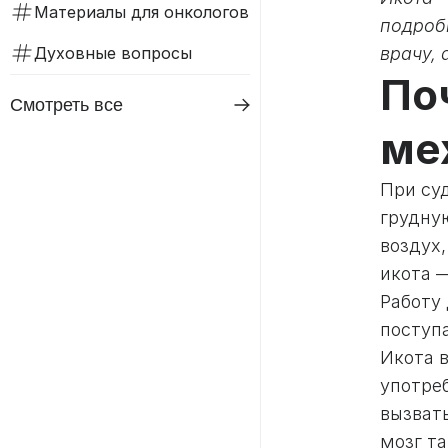
Материалы для онкологов
подробн
Духовные вопросы
врачу,
По
Смотреть все
ме
При су
грудну
воздух,
икота 
Работу
поступ
Икота 
употре
вызват
мозг т