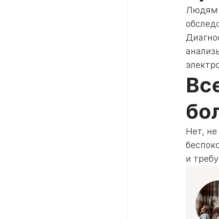
Людям 
обследо
Диагно
анализ
электро
Вс
бо
Нет, не
беспок
и треб