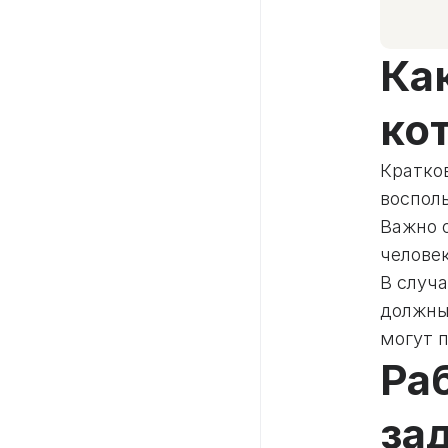
Ка
ко
Кратко
воспол
Важно 
челове
В случа
должны
могут п
Ра
за