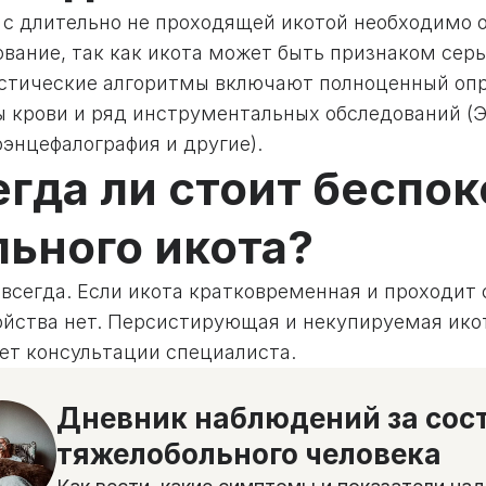
с длительно не проходящей икотой необходимо о
вание, так как икота может быть признаком серь
стические алгоритмы включают полноценный опро
ы крови и ряд инструментальных обследований (Э
энцефалография и другие).
егда ли стоит беспок
льного икота?
 всегда. Если икота кратковременная и проходит
ойства нет. Персистирующая и некупируемая ик
ует консультации специалиста.
Дневник наблюдений за сос
тяжелобольного человека