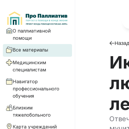
О паллиативной
помощи
Наза
Все материалы
И
Медицинским
специалистам
лю
Навигатор
профессионального
обучения
л
Близким
тяжелобольного
Отве
Карта учреждений
мучи