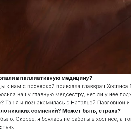
попали в паллиативную медицину?
ы к нам с проверкой приехала главврач Хосписа
росила нашу главную медсестру, нет ли у нее по
? Так я и познакомилась с Натальей Павловной и в
ыло никаких сомнений? Может быть, страха?
 было. Скорее, я боялась не работы в хосписе, а 
стью.