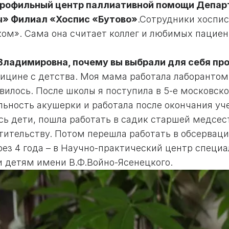
рофильный центр паллиативной помощи Депар
» Филиал «Хоспис «Бутово»
.Сотрудники хоспи
ком». Сама она считает коллег и любимых пацие
Владимировна, почему вы выбрали для себя п
дицине с детства. Моя мама работала лаборантом
авилось. После школы я поступила в 5-е московс
льность акушерки и работала после окончания уч
сь дети, пошла работать в садик старшей медсес
тительству. Потом перешла работать в обсерваци
рез 4 года – в Научно-практический центр спец
 детям имени В.Ф.Войно-Ясенецкого.