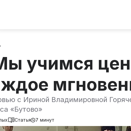
д
Мы учимся цен
аждое мгновен
рвью с Ириной Владимировной Горяч
са «Бутово»
лых
Статья
7 минут