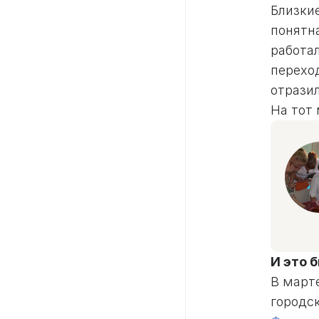
Близкие
понятн
работа
перехо
отрази
На тот
И это 
В март
городс