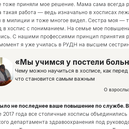
 тоже приняли мое решение. Мама сама всегда ра
а такая работа — ведь изначально в хосписах ле
л в милиции и тоже многое видел. Сестра моя — 
д в хоспис с пониманием. На семье мое повышени
лись. С нашими профессиями принцип принятия р
 момент я уже училась в РУДН на высшем сестри
«Мы учимся у постели боль
Чему можно научиться в хосписе, как пере
что становится самым важным
О взрослы
было не последнее ваше повышение по службе. В
е 2017 года все столичные хосписы объединилис
кого департамента здравоохранения под руково