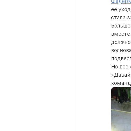
Федерм
ее уход
стала 
Больше
вместе 
должно
волнов
подвес
Но все 
«Давай,
команд