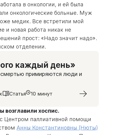
ботала в онкологии, и ей была
жали онкологические больные. Муж
тоже медик. Все встретили мой
е и новая работа никак не
ешений прост: «Надо значит надо».
нском отделении.
ного каждый день»
д смертью примиряются люди и
х
Статья
10 минут
ы возглавили хоспис.
ь с Центром паллиативной помощи
дством
Анны Константиновны (Нюты)