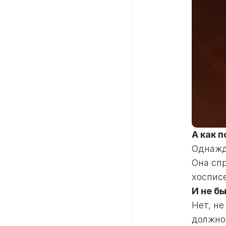
А как 
Однажд
Она сп
хосписе
И не б
Нет, не
должно