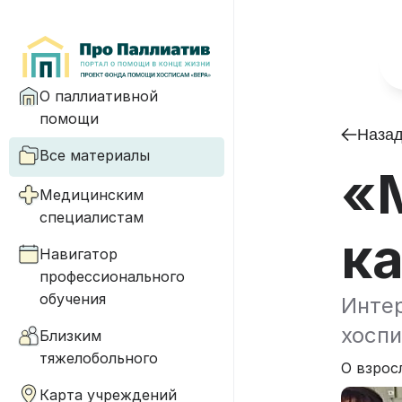
О паллиативной
помощи
Наза
Все материалы
«
Медицинским
специалистам
к
Навигатор
профессионального
обучения
Инте
хоспи
Близким
тяжелобольного
О взрос
Карта учреждений