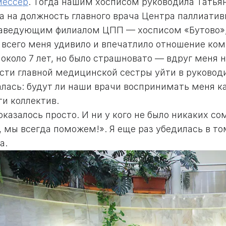
ессер
. Тогда нашим хосписом руководила Татья
а на должность главного врача Центра паллиатив
заведующим филиалом ЦПП — хосписом «Бутово»
 всего меня удивило и впечатлило отношение ком
около 7 лет, но было страшновато — вдруг меня 
сти главной медицинской сестры уйти в руководи
алась: будут ли наши врачи воспринимать меня ка
ти коллектив.
оказалось просто. И ни у кого не было никаких с
 мы всегда поможем!». Я еще раз убедилась в то
а.