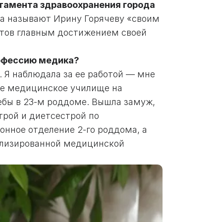
тамента здравоохранения города
са называют Ирину Горячеву «своим
нтов главным достижением своей
рофессию медика?
. Я наблюдала за ее работой — мне
кое медицинское училище на
ебы в 23-м роддоме. Вышла замуж,
трой и диетсестрой по
онное отделение 2-го роддома, а
иализированной медицинской