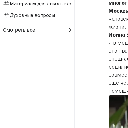
многоп
Материалы для онкологов
Москвы
Духовные вопросы
челове
жизни.
Смотреть все
Ирина 
Я в ме
это нр
специа
родили
совмес
еще че
помощи