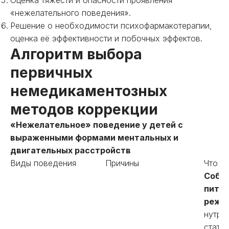
Оценка тяжести и опасности проявления
«нежелательного поведения».
Решение о необходимости психофармакотерапии,
оценка её эффективности и побочных эффектов.
Алгоритм выбора
первичных
немедикаментозных
методов коррекции
«Нежелательное» поведение у детей с
выраженными формами ментальных и
двигательных расстройств
Виды поведения
Причины
Что д
Собл
питье
режи
нутри
статус