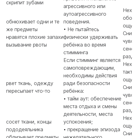
скрипит зубами
агрессивного или
Нехва
аутоагрессивного
обоня
обнюхивает одни и те
поведения.
ощуще
же предметы
• Не пытайтесь
Сниже
нравятся плохие запахи
физически удерживать
чувст
вызывание рвоты
ребёнка во время
сенсо
стимминга
раздр
Если стимминг является
Нехва
самоповреждающим,
такти
необходимы действия
ощуще
рвет ткань, одежду
ради безопасности
Сниже
пересыпает что-то
ребёнка:
чувст
• тайм аут: обеспечение
сенсо
места отдыха и смены
раздр
деятельности, места
Нехва
сосет ткани, концы
успокоения;
ощуще
пододеяльника
• прекращение эпизода
Сниже
облизывает предметы
нежелательного