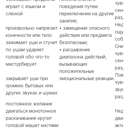
чувст
играет с языком и
поведения путем
сенсо
слюной
переключения на другие
раздр
занятия;
Недос
произвольно напрягает
• замещение опасного
ощущ
конечности или тело
действия или предмета
собст
зажимает уши и стучит
безопасным;
Сниже
по ушам ударяет
• расширение
чувст
головой обо что-то
диапазона действий,
сенсо
мастурбирует
вызывающих
раздр
положительные
Повыш
закрывает уши при
эмоциональные реакции.
чувст
громких бытовых или
звуко
других звуках и шумах
раздр
постоянное желание
двигаться монотонное
Недос
раскачивание крутит
двига
головой машет кистями
актив