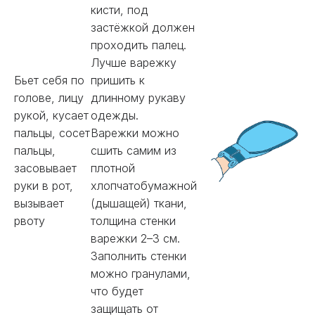
кисти, под
застёжкой должен
проходить палец.
Лучше варежку
Бьет себя по
пришить к
голове, лицу
длинному рукаву
рукой, кусает
одежды.
пальцы, сосет
Варежки можно
пальцы,
сшить самим из
засовывает
плотной
руки в рот,
хлопчатобумажной
вызывает
(дышащей) ткани,
рвоту
толщина стенки
варежки 2–3 см.
Заполнить стенки
можно гранулами,
что будет
защищать от