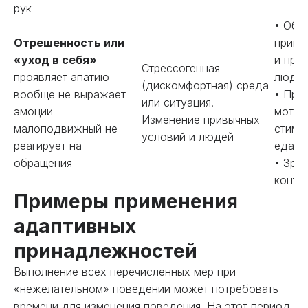
рук
• Обе
Отрешенность или
привы
«уход в себя»
и при
Стрессогенная
проявляет апатию
людей
(дискомфортная) среда
вообще не выражает
• Пре
или ситуация.
эмоции
мотив
Изменение привычных
малоподвижный не
стиму
условий и людей
реагирует на
еда).
обращения
• Зри
контак
Примеры применения
адаптивных
принадлежностей
Выполнение всех перечисленных мер при
«нежелательном» поведении может потребовать
времени для изменения поведения. На этот период