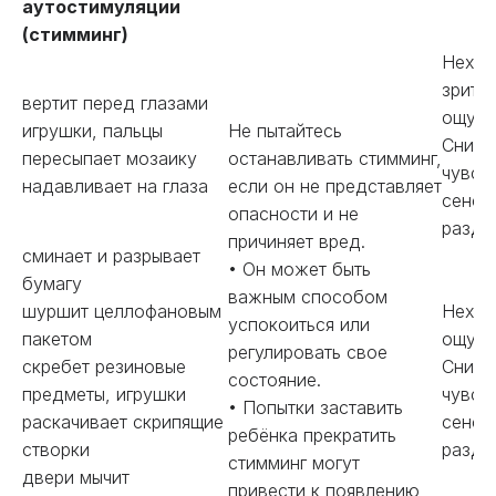
аутостимуляции
(стимминг)
Нехва
зрите
вертит перед глазами
ощуще
игрушки, пальцы
Не пытайтесь
Сниже
пересыпает мозаику
останавливать стимминг,
чувст
надавливает на глаза
если он не представляет
сенсо
опасности и не
раздр
причиняет вред.
сминает и разрывает
• Он может быть
бумагу
важным способом
шуршит целлофановым
Нехва
успокоиться или
пакетом
ощуще
регулировать свое
скребет резиновые
Сниже
состояние.
предметы, игрушки
чувст
• Попытки заставить
раскачивает скрипящие
сенсо
ребёнка прекратить
створки
раздр
стимминг могут
двери мычит
привести к появлению