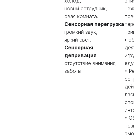
холод,
эпизо
новый сотрудник,
нежел
овая комната.
повед
Сенсорная перегрузка
перек
громкий звук,
привы
яркий свет.
люби
Сенсорная
деяте
депривация
игруш
отсутствие внимания,
еду.
заботы
• Реч
сопро
дейст
ласко
споко
интон
• Обо
позит
эмоци