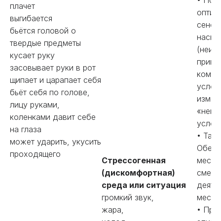
• Под
плачет
оптим
выгибается
сенсо
бьётся головой о
насыщ
твердые предметы
(неиз
кусает руку
привы
засовывает руки в рот
комфо
щипает и царапает себя
услов
бьёт себя по голове,
измен
лицу руками,
«неко
коленками давит себе
услов
на глаза
• Тайм
может ударить, укусить
Обесп
проходящего
Стрессогенная
места
(дискомфортная)
смены
среда или ситуация
деяте
громкий звук,
места
жара,
• Пре