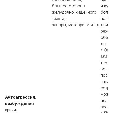
боли со стороны
и куп
желудочно-кишечного
боли:
тракта,
позиц
запоры, метеоризм и т.д.
двига
режим
обезб
др.
• Опт
влажн
темпе
возду
посто
запах
сотру
может
Аутоагрессия,
аллер
возбуждения
реакц
кричит