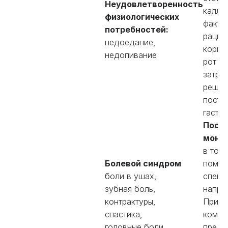
Неудовлетворенность
калло
физиологических
факти
потребностей:
рацио
недоедание,
кормл
недопивание
рот
затру
решат
поста
гастр
Пост
монит
в том 
Болевой синдром
помо
боли в ушах,
специ
зубная боль,
напри
контрактуры,
Приме
спастика,
компл
головные боли,
пред