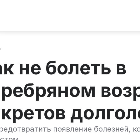
д
к не болеть в
ребряном возр
кретов долгол
редотвратить появление болезней, к
астом