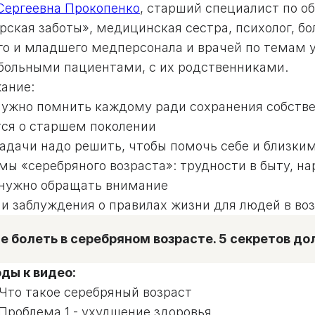
Сергеевна Прокопенко
, старший специалист по 
ская заботы», медицинская сестра, психолог, бо
го и младшего медперсонала и врачей по темам 
больными пациентами, с их родственниками.
ание:
нужно помнить каждому ради сохранения собствен
тся о старшем поколении
задачи надо решить, чтобы помочь себе и близки
мы «серебряного возраста»: трудности в быту, н
 нужно обращать внимание
 и заблуждения о правилах жизни для людей в воз
не болеть в серебряном возрасте. 5 секретов д
ды к видео:
 Что такое серебряный возраст
 Проблема 1 - ухудшение здоровья