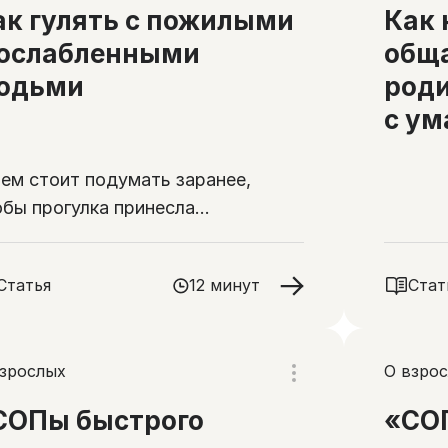
ак гулять с пожилыми
Как 
 ослабленными
общ
юдьми
роди
с ум
чем стоит подумать заранее,
обы прогулка принесла
овольствие, а не проблемы
Статья
12 минут
Стат
взрослых
О взро
СОПы быстрого
«СО