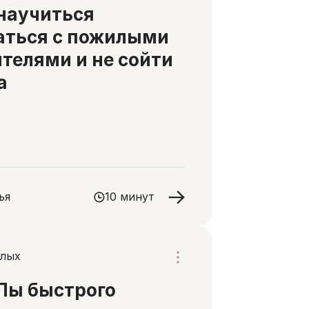
научиться
аться с пожилыми
телями и не сойти
а
ья
10 минут
слых
Пы быстрого