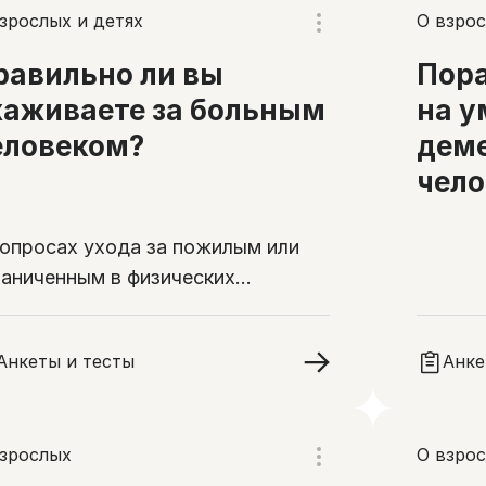
зрослых и детях
О взрос
равильно ли вы
Пора
хаживаете за больным
на у
еловеком?
деме
чело
вопросах ухода за пожилым или
раниченным в физических
зможностях человеком много
ансов
Анкеты и тесты
Анке
взрослых
О взро