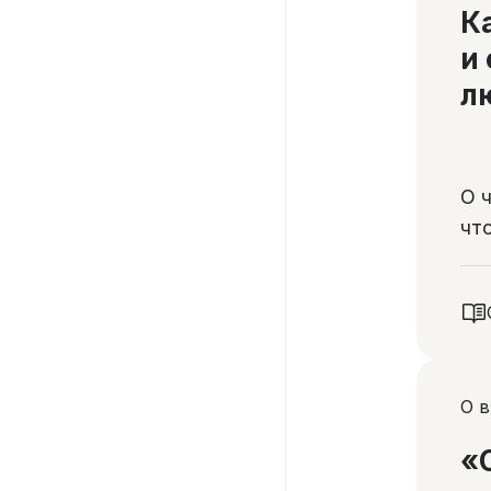
К
и
л
О 
чт
уд
О 
«