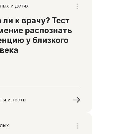
лых и детях
 ли к врачу? Тест
мение распознать
нцию у близкого
века
ты и тесты
слых