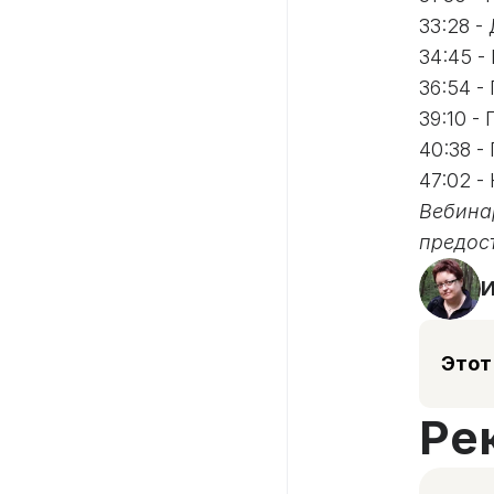
33:28 
34:45 -
36:54 
39:10 -
40:38 -
47:02 -
Вебина
предос
И
Этот
Ре