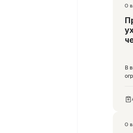
О в
П
у
ч
В 
ог
во
ню
О 