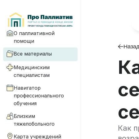
О паллиативной
помощи
Наза
Все материалы
Ка
Медицинским
специалистам
се
Навигатор
профессионального
обучения
се
Близким
тяжелобольного
Как п
Карта учреждений
возр