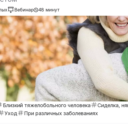
лых
Вебинар
48 минут
Близкий тяжелобольного человека
Сиделка, ня
Уход
При различных заболеваниях