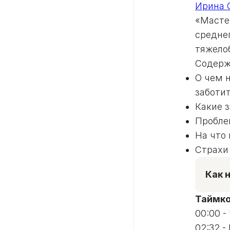
Ирина 
«Мастер
средне
тяжело
Содерж
О чем 
заботи
Какие 
Пробле
На что
Страхи
Как 
Таймко
00:00 -
02:32 -