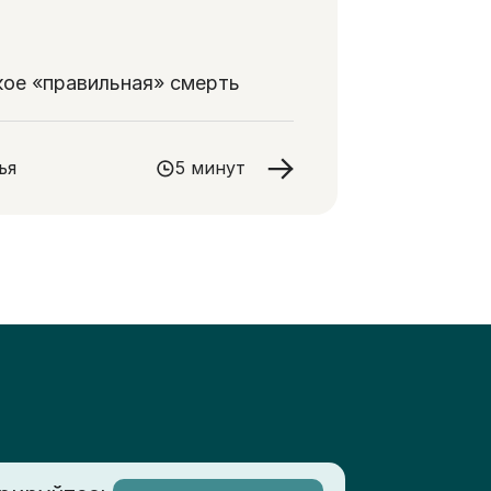
кое «правильная» смерть
ья
5 минут