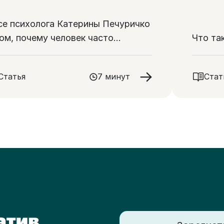
се психолога Катерины Печуричко
том, почему человек часто
Что та
рицает очевидный конец жизни
изкого
Статья
7 минут
Стат