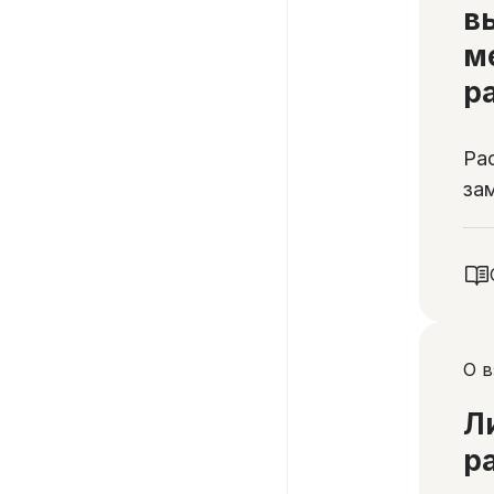
в
м
р
Ра
за
О 
Л
р