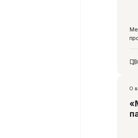
Ме
пр
то
жи
О 
«
п