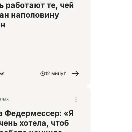
ь работают те, чей
ан наполовину
он
ья
12 минут
слых
 Федермессер: «Я
чень хотела, чтоб