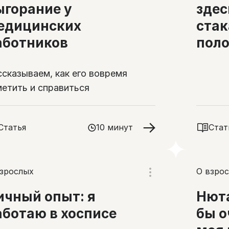
ыгорание у
здес
едицинских
стак
аботников
пол
ссказываем, как его вовремя
метить и справиться
Статья
10 минут
Стат
взрослых
О взро
ичный опыт: я
Нюта
аботаю в хосписе
бы о