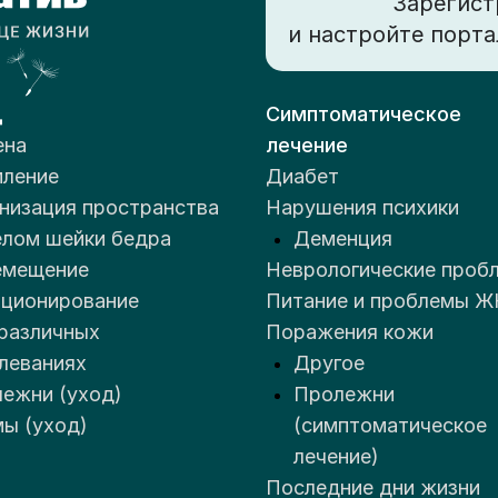
Зарегист
и настройте порта
д
Симптоматическое
ена
лечение
ление
Диабет
низация пространства
Нарушения психики
лом шейки бедра
Деменция
емещение
Неврологические проб
ционирование
Питание и проблемы Ж
различных
Поражения кожи
леваниях
Другое
ежни (уход)
Пролежни
ы (уход)
(симптоматическое
лечение)
Последние дни жизни