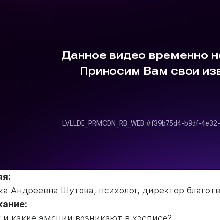
ая:
ка Андреевна Шутова, психолог, директор благот
ание:
 и какие эмоции возникают в хосписе?