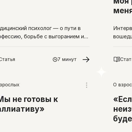
моя 
меня
дицинский психолог — о пути в
Интерв
офессию, борьбе с выгоранием и о
вошедш
м, в чем нуждаются люди в конце
городе
зни
Статья
7 минут
Стат
взрослых
О взро
Мы не готовы к
«Есл
аллиативу»
неиз
буде