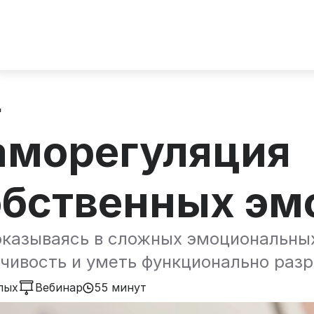
д
аморегуляция
обственных эм
оказываясь в сложных эмоциональных
чивость и уметь функционально раз
лых
Вебинар
55 минут