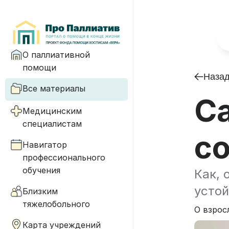
О паллиативной
помощи
Наза
Все материалы
С
Медицинским
специалистам
с
Навигатор
профессионального
обучения
Как, 
устой
Близким
тяжелобольного
О взрос
Карта учреждений