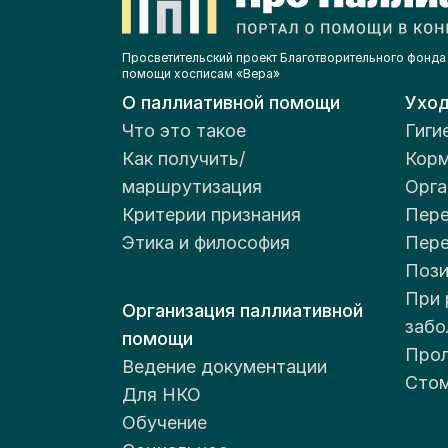
Просветительский проект Благотворительного фонда
помощи хосписам «Вера»
О паллиативной помощи
Ухо
Что это такое
Гиги
Как получить/
Корм
маршрутизация
Орга
Критерии признания
Пере
Этика и философия
Пер
Пози
При 
Организация паллиативной
забо
помощи
Прол
Ведение документации
Стом
Для НКО
Обучение