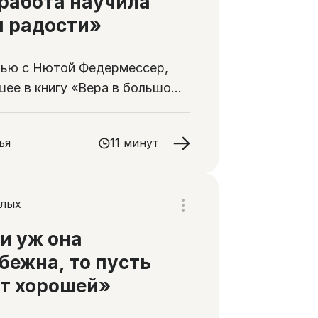
работа научила
 радости»
ью с Нютой Федермессер,
ее в книгу «Вера в большом
»
ья
11 минут
слых
и уж она
бежна, то пусть
т хорошей»