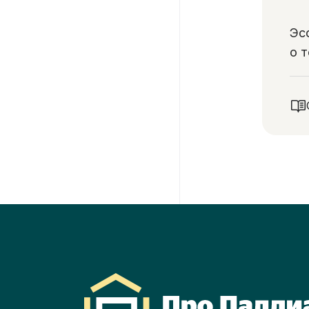
Эс
о 
от
бл