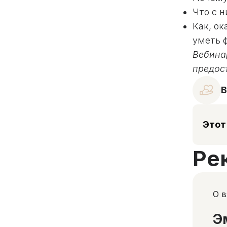
Что с 
Как, о
уметь 
Вебина
предос
В
Этот
Ре
О 
Э