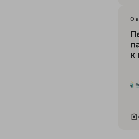
О 
П
п
к
о