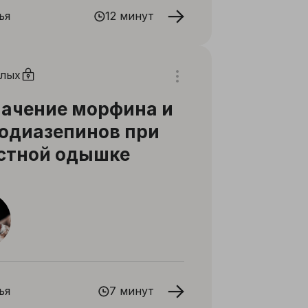
ья
12 минут
слых
ачение морфина и
одиазепинов при
стной одышке
ья
7 минут