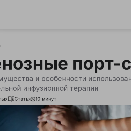
д
енозные порт-
ущества и особенности использован
льной инфузионной терапии
лых
Статья
10 минут