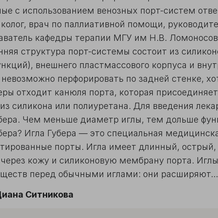
ные с использованием венозных порт-систем отв
колог, врач по паллиативной помощи, руководите
аватель кафедры терапии МГУ им Н.В. Ломоносова
нняя структура порт-системы состоит из силикон
ункций), внешнего пластмассового корпуса и вну
невозможно перфорировать по задней стенке, хот
еры отходит канюля порта, которая присоединяет
 из силикона или полиуретана. Для введения лек
убера. Чем меньше диаметр иглы, тем дольше фу
бера? Игла Губера — это специальная медицинска
тированные порты. Игла имеет длинный, острый,
 через кожу и силиконовую мембрану порта. Игл
ществ перед обычными иглами: они расширяют...
иана Ситникова