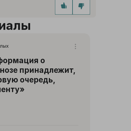
иалы
слых
формация о
нозе принадлежит,
рвую очередь,
иенту»