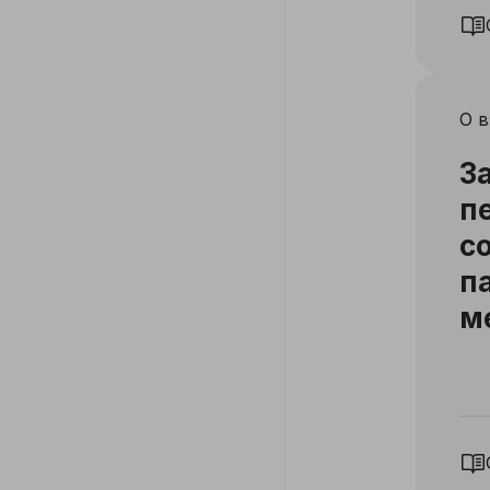
ст
О в
З
п
с
п
м