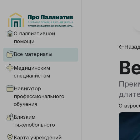
О паллиативной
помощи
Наза
Все материалы
В
Медицинским
специалистам
Преим
Навигатор
длите
профессионального
обучения
О взрос
Близким
тяжелобольного
Карта учреждений