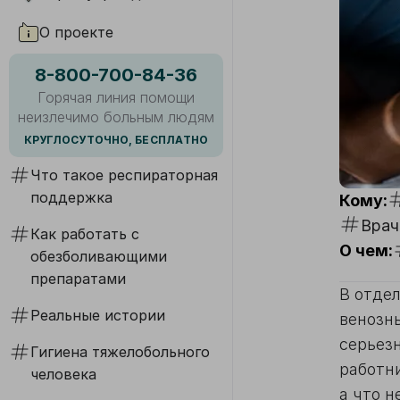
О проекте
8-800-700-84-36
Горячая линия помощи
неизлечимо больным людям
КРУГЛОСУТОЧНО, БЕСПЛАТНО
Что такое респираторная
поддержка
Кому:
Врач
Как работать с
О чем:
обезболивающими
препаратами
В отде
Реальные истории
венозн
серьез
Гигиена тяжелобольного
работни
человека
а что н