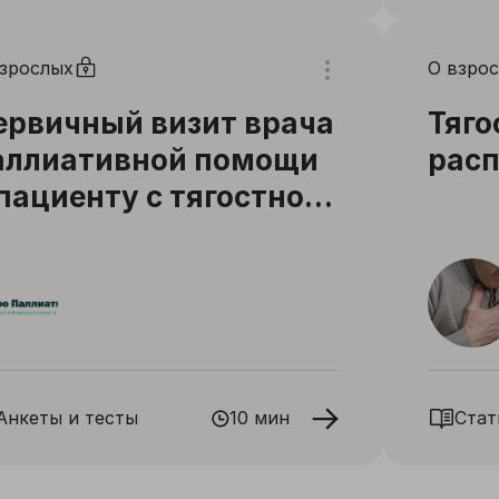
взрослых
О взро
ервичный визит врача
Тяго
аллиативной помощи
расп
 пациенту с тягостной
дышкой
Анкеты и тесты
10 мин
Стат