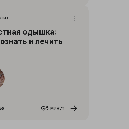
слых
стная одышка:
ознать и лечить
ья
5 минут