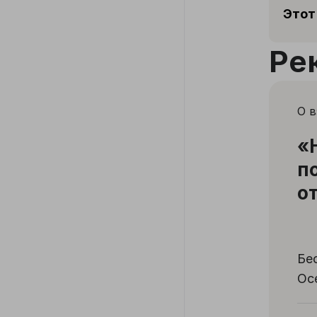
Этот
Ре
О 
«
п
о
Бе
Ос
па