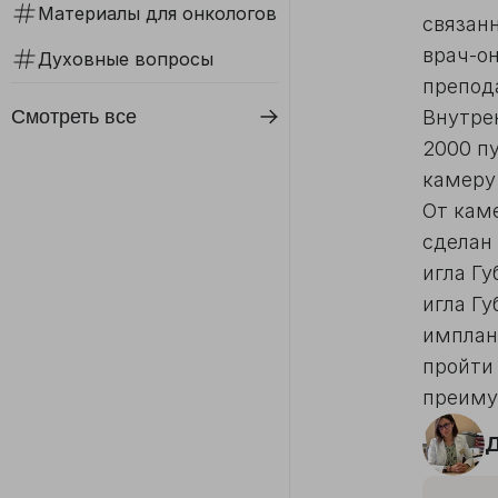
Материалы для онкологов
связан
врач-он
Духовные вопросы
препод
Смотреть все
Внутре
2000 п
камеру 
От кам
сделан
игла Г
игла Гу
имплан
пройти
преиму
Д