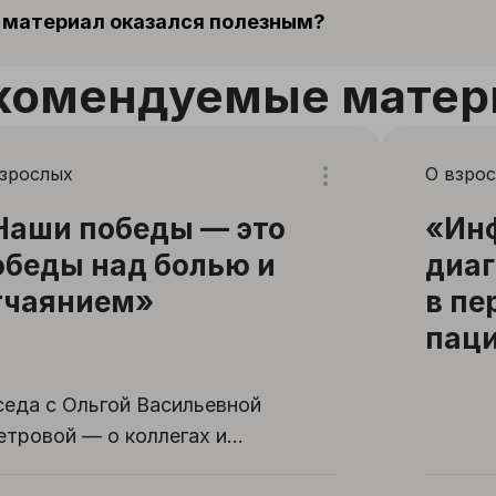
 материал оказался полезным?
комендуемые матер
взрослых
О взро
Наши победы — это
«Ин
обеды над болью и
диаг
тчаянием»
в пе
пац
седа с Ольгой Васильевной
етровой — о коллегах и
циентах, о том, что для людей