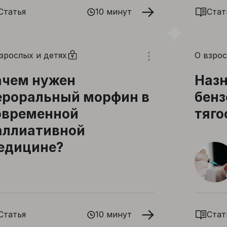
ановится важным в конце жизни
Статья
10 минут
Стат
зрослых и детях
О взро
ачем нужен
Назн
ероральный морфин в
бенз
овременной
тяго
аллиативной
едицине?
Статья
10 минут
Стат