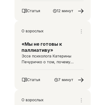
людей
Статья
12 минут
О взрослых
«Мы не готовы к
паллиативу»
Эссе психолога Катерины
Печуричко о том, почему
человек часто отрицает
очевидный конец жизни
близкого
Статья
7 минут
О взрослых