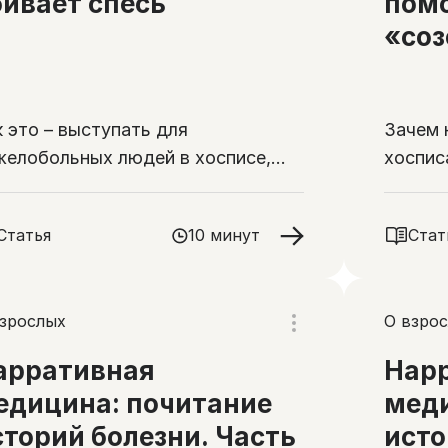
бивает спесь
помо
«соз
к это – выступать для
Зачем 
желобольных людей в хосписе,
хоспис
кую роль в их жизни играет музыка
что концерты дают музыканту
Статья
10 минут
Стат
взрослых
О взро
арративная
Нар
едицина: почитание
меди
сторий болезни. Часть
исто