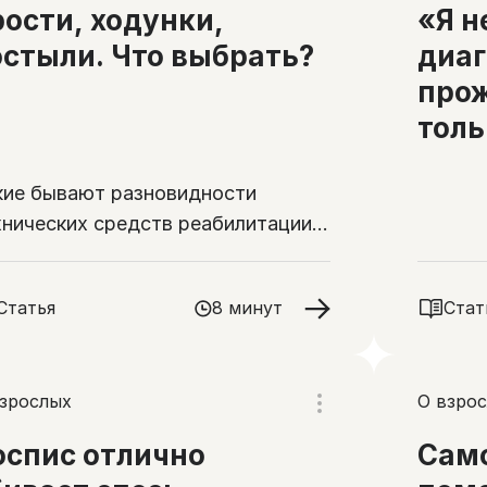
рости, ходунки,
«Я н
остыли. Что выбрать?
диаг
прож
толь
кие бывают разновидности
хнических средств реабилитации,
могающих в передвижении и кому
и подходят?
Статья
8 минут
Стат
взрослых
О взро
оспис отлично
Само