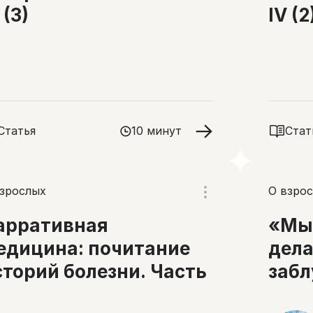
 (3)
IV (2
Статья
10 минут
Стат
взрослых
О взро
арративная
«Мы 
едицина: почитание
дела
сторий болезни. Часть
заб
мед