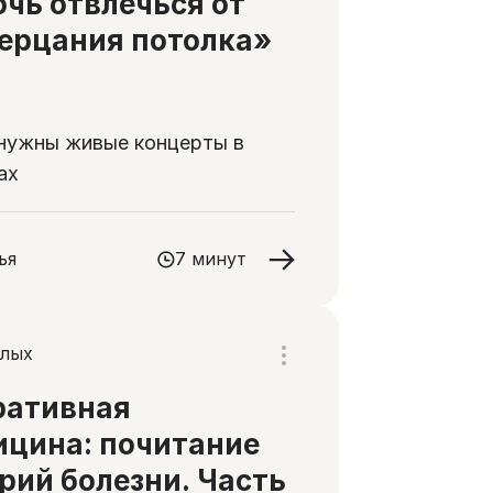
чь отвлечься от
ерцания потолка»
нужны живые концерты в
ах
ья
7 минут
слых
ративная
цина: почитание
рий болезни. Часть