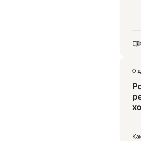
О д
Р
р
х
Ка