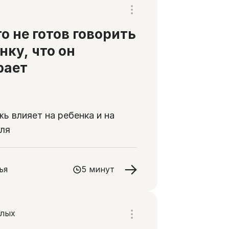
о не готов говорить
нку, что он
рает
жь влияет на ребенка и на
ля
ья
5 минут
слых