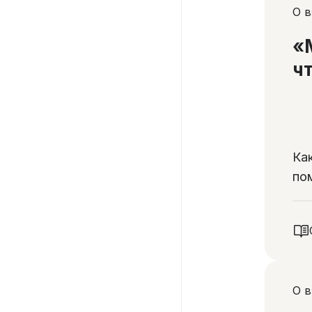
О в
«
ч
Ка
по
О 