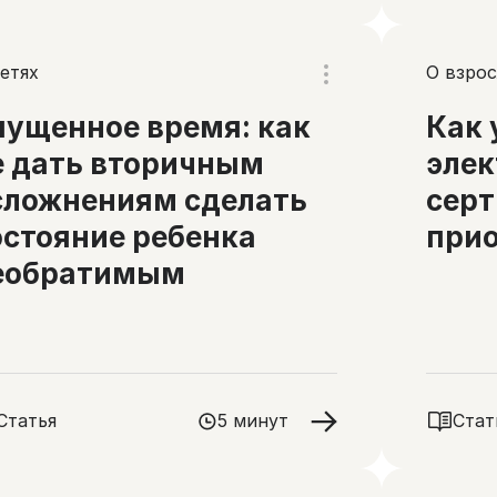
етях
О взрос
пущенное время: как
Как 
е дать вторичным
элек
сложнениям сделать
серт
остояние ребенка
прио
еобратимым
Статья
5 минут
Стат