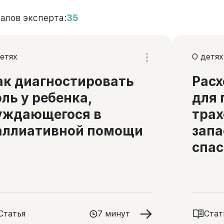
алов эксперта:
35
етях
О детях
ак диагностировать
Рас
оль у ребенка,
для 
уждающегося в
трах
аллиативной помощи
запа
спас
Статья
7 минут
Стат