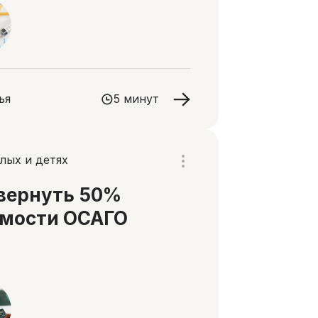
иалистов вредят
иентам
ья
5 минут
лых и детях
вернуть 50%
имости ОСАГО