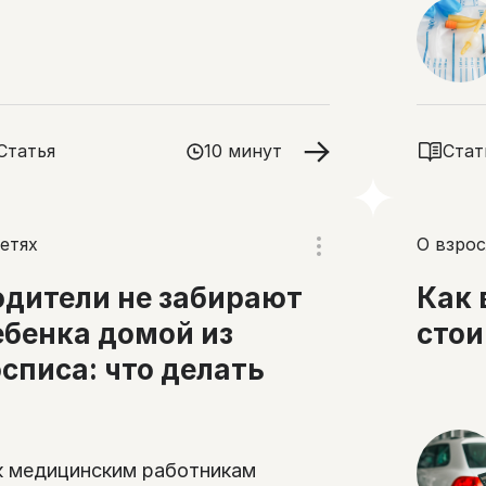
спец
пац
Статья
10 минут
Стат
етях
О взрос
одители не забирают
Как 
ебенка домой из
сто
осписа: что делать
к медицинским работникам