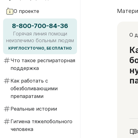
Матери
О проекте
8-800-700-84-36
Горячая линия помощи
О д
неизлечимо больным людям
К
КРУГЛОСУТОЧНО, БЕСПЛАТНО
б
Что такое респираторная
поддержка
н
п
Как работать с
обезболивающими
препаратами
Реальные истории
Гигиена тяжелобольного
человека