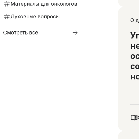
Материалы для онкологов
Духовные вопросы
О д
Смотреть все
У
н
о
с
н