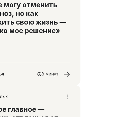
е могу отменить
ноз, но как
ить свою жизнь —
ко мое решение»
ья
8 минут
слых
е главное —