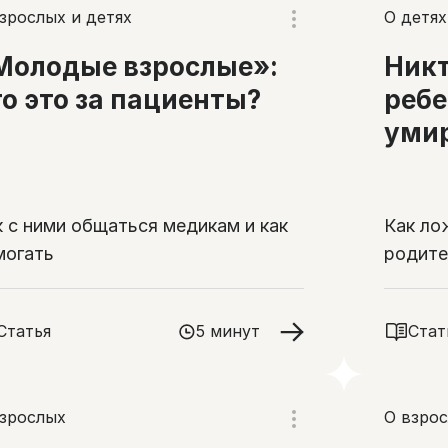
зрослых и детях
О детях
Молодые взрослые»:
Никт
то это за пациенты?
ребе
уми
к с ними общаться медикам и как
Как ло
могать
родите
Статья
5 минут
Стат
взрослых
О взро