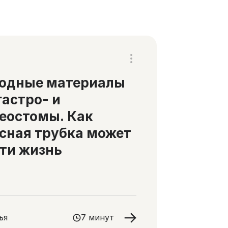
ходные материалы
гастро- и
еостомы. Как
сная трубка может
ти жизнь
ья
7 минут