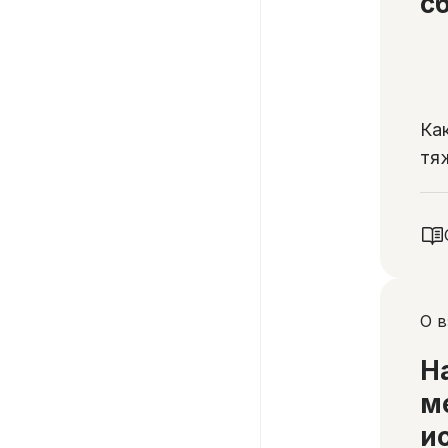
с
Ка
тя
ка
и 
О 
Н
м
и