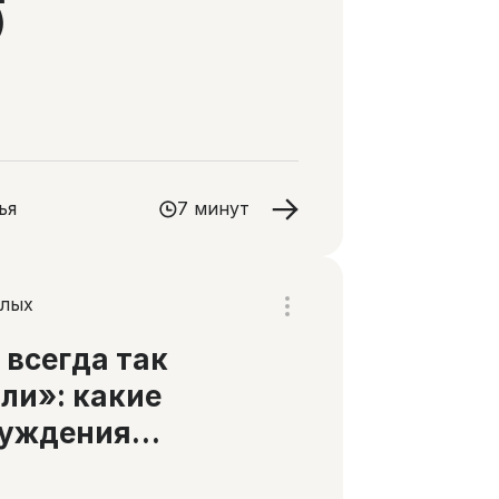
)
ья
7 минут
слых
всегда так
ли»: какие
луждения
ицинских