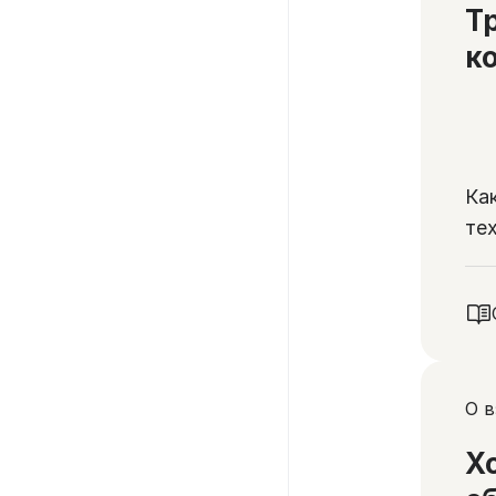
Т
к
Ка
те
по
он
О 
Х