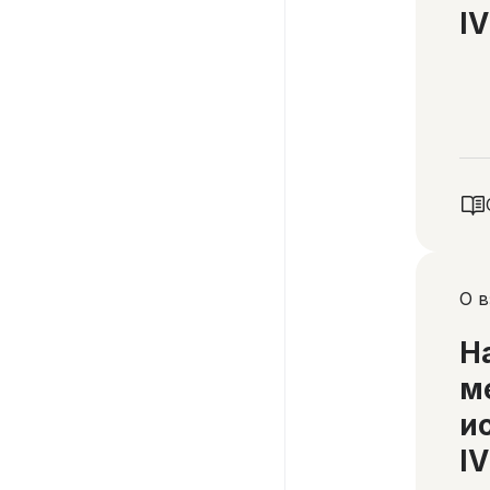
IV
О 
Н
м
и
IV