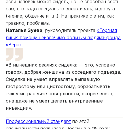
если человек может сидеть, но не способен сесть
сам, его надо специально высаживать) и досуга
(чтение, общение и т.п.). На практике с этим, как
правило, проблемы.
Наталья Зуева
, руководитель проекта
«Горячая
линия помощи неизлечимо больным людям» фонда
«Вера»
:
«В нынешних реалиях сиделка — это, условно
говоря, добрая женщина из соседнего подъезда.
Сиделка не умеет вправлять выпавшую
гастростому или цистостому, обрабатывать
тяжёлые раневые поверхности, скорее всего,
она даже не умеет делать внутривенные
инъекции».
Профессиональный стандарт
по этой
специальности появился в России в 2018 году