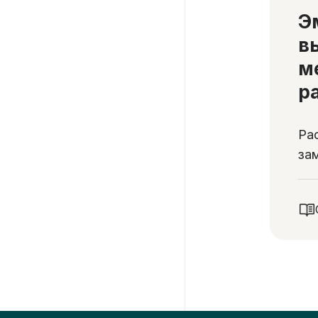
Э
в
м
р
Ра
за