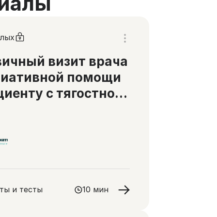
иалы
слых
ичный визит врача
лиативной помощи
циенту с тягостной
шкой
ты и тесты
10 мин