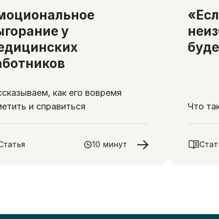
моциональное
«Есл
ыгорание у
неиз
едицинских
буде
аботников
ссказываем, как его вовремя
метить и справиться
Что та
Статья
10 минут
Стат