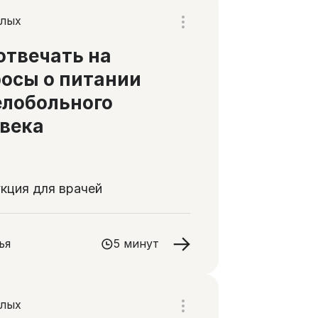
слых
отвечать на
осы о питании
лобольного
века
кция для врачей
ья
5 минут
слых