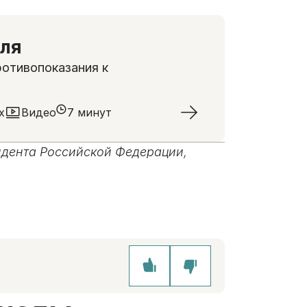
еля
ротивопоказания к
х
Видео
7 минут
идента Российской Федерации,