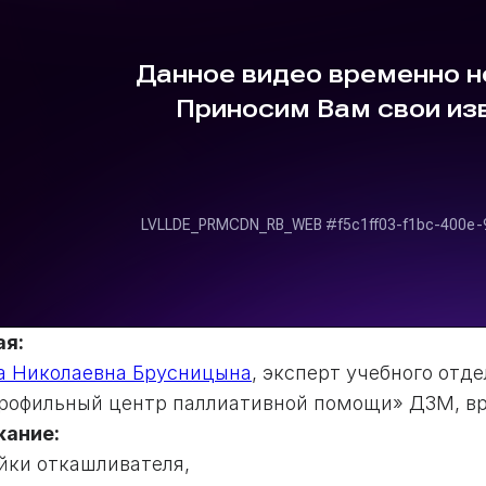
я:
а Николаевна Брусницына
, эксперт учебного отд
рофильный центр паллиативной помощи» ДЗМ, вр
ание:
йки откашливателя,