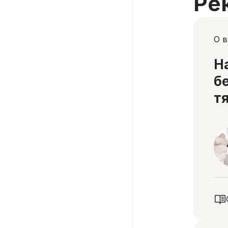
Ре
О 
Н
б
т