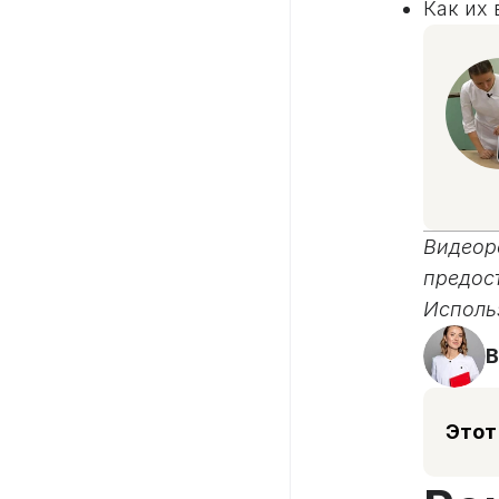
Как их
Видеор
предос
Исполь
В
Этот