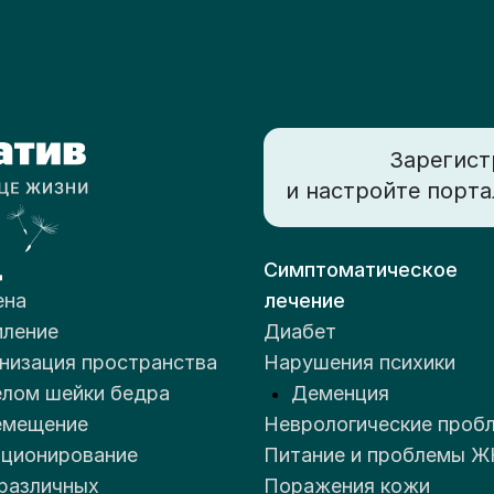
Зарегист
и настройте порта
д
Симптоматическое
ена
лечение
ление
Диабет
низация пространства
Нарушения психики
лом шейки бедра
Деменция
емещение
Неврологические проб
ционирование
Питание и проблемы Ж
различных
Поражения кожи