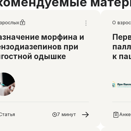
комендуемые матер
взрослых
О взро
азначение морфина и
Перв
ензодиазепинов при
пал
ягостной одышке
к па
оды
Статья
7 минут
Анке