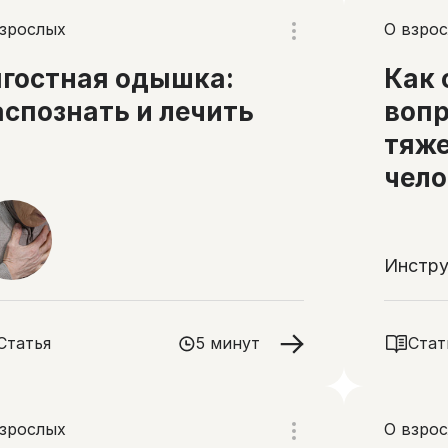
взрослых
О взро
ягостная одышка:
Как 
аспознать и лечить
вопр
тяже
чело
Инстру
Статья
5 минут
Стат
взрослых
О взро