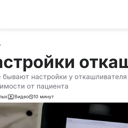
д
астройки отка
 бывают настройки у откашливателя 
имости от пациента
лых
Видео
10 минут