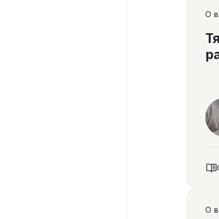
О 
Т
р
О 