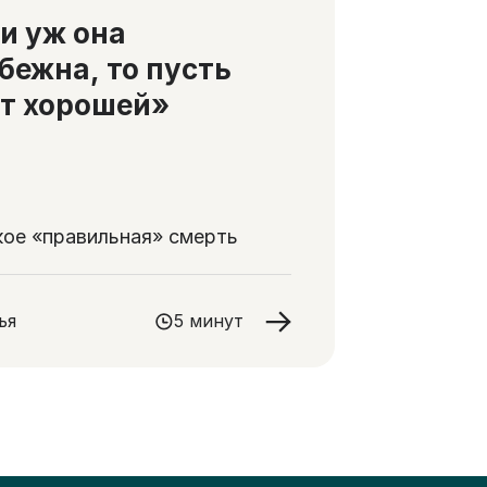
и уж она
бежна, то пусть
т хорошей»
кое «правильная» смерть
ья
5 минут