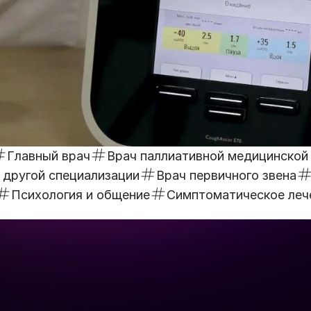
Главный врач
Врач паллиативной медицинско
 другой специализации
Врач первичного звена
Психология и общение
Симптоматическое леч