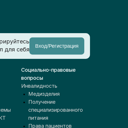
рируйтесь
Вход/Регистрация
л для себя
Социально-правовые
вопросы
Инвалидность
Медизделия
Получение
лемы
специализированного
КТ
питания
Права пациентов