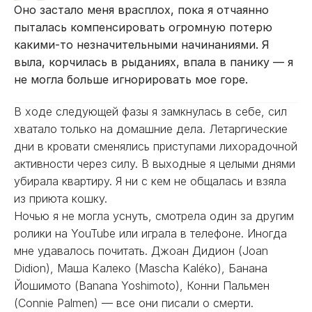
Оно застало меня врасплох, пока я отчаянно
пыталась компенсировать огромную потерю
какими-то незначительными начинаниями. Я
выла, корчилась в рыданиях, впала в панику — я
не могла больше игнорировать мое горе.
В ходе следующей фазы я замкнулась в себе, сил
хватало только на домашние дела. Летаргические
дни в кровати сменялись приступами лихорадочной
активности через силу. В выходные я целыми днями
убирала квартиру. Я ни с кем не общалась и взяла
из приюта кошку.
Ночью я не могла уснуть, смотрела один за другим
ролики на YouTube или играла в телефоне. Иногда
мне удавалось почитать. Джоан Дидион (Joan
Didion), Маша Калеко (Mascha Kaléko), Банана
Йошимото (Banana Yoshimoto), Конни Пальмен
(Connie Palmen) — все они писали о смерти.