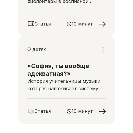
«Волонтеры в хосписной
помощи»
Статья
10 минут
О детях
«София, ты вообще
адекватная?»
История учительницы музыки,
которая налаживает систему
паллиативной помощи в
Калининграде
Статья
10 минут