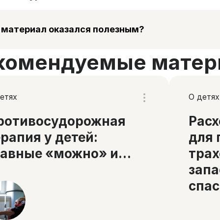
 материал оказался полезным?
комендуемые матер
етях
О детях
ротивосудорожная
Рас
ерапия у детей:
для 
лавные «можно» и
трах
нельзя»
запа
спас