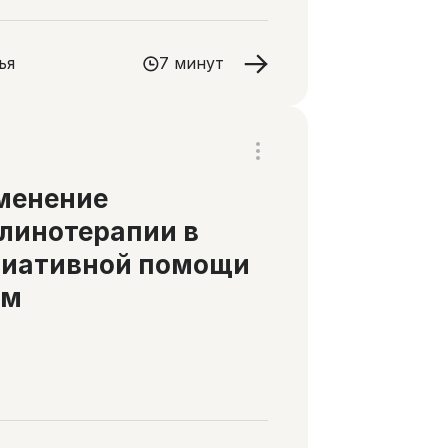
ья
7 минут
менение
линотерапии в
лиативной помощи
ям