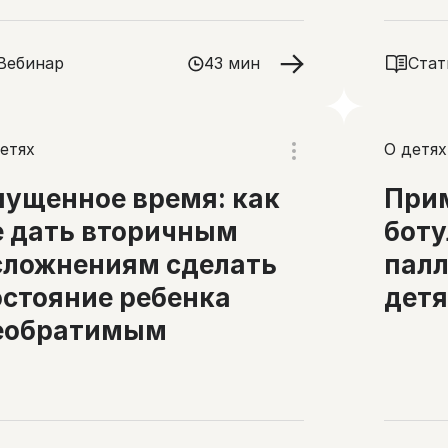
Вебинар
43 мин
Стат
етях
О детях
пущенное время: как
При
е дать вторичным
боту
сложнениям сделать
пал
остояние ребенка
дет
еобратимым