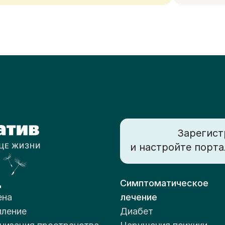
Зарегист
и настройте порта
д
Симптоматическое
ена
лечение
ление
Диабет