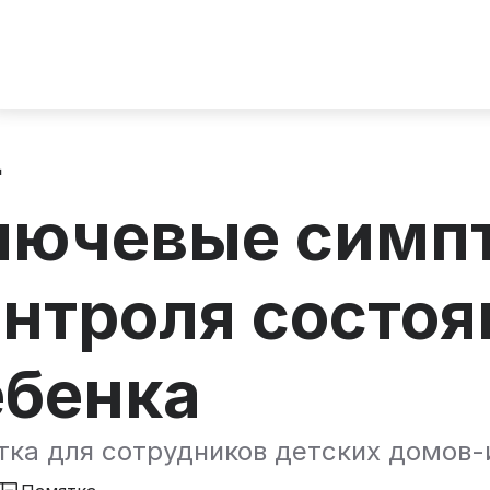
д
лючевые симп
онтроля состоя
ебенка
ка для сотрудников детских домов-