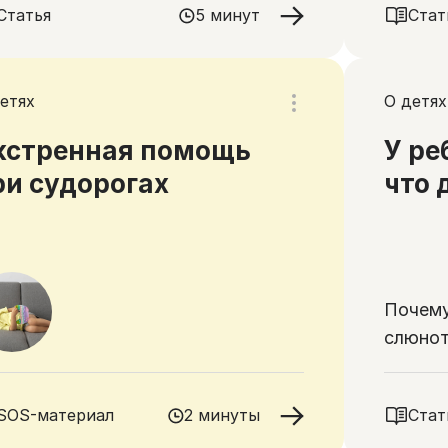
Статья
5 минут
Стат
етях
О детях
кстренная помощь
У ре
ри судорогах
что 
Почему
слюнот
здоров
гигиен
SOS-материал
2 минуты
Стат