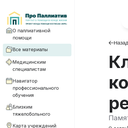
О паллиативной
помощи
Наза
Все материалы
К
Медицинским
специалистам
к
Навигатор
профессионального
обучения
р
Близким
тяжелобольного
Памят
Карта учреждений