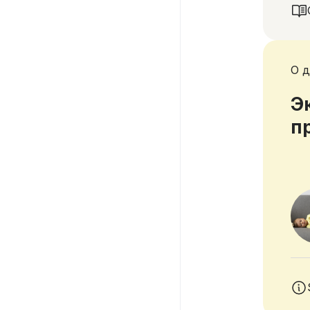
О д
Э
п