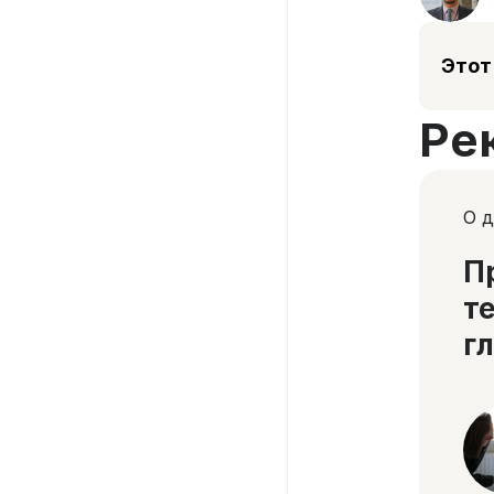
Этот
Ре
О д
П
т
г
«