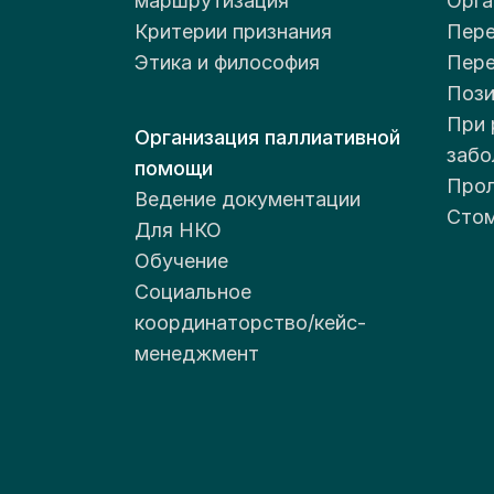
маршрутизация
Орга
Критерии признания
Пере
Этика и философия
Пер
Пози
При 
Организация паллиативной
забо
помощи
Прол
Ведение документации
Стом
Для НКО
Обучение
Социальное
координаторство/кейс-
менеджмент