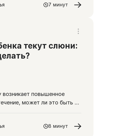
ья
7 минут
бенка текут слюни:
делать?
 возникает повышенное
ечение, может ли это быть у
ого ребенка и как следить за
ой
ья
8 минут