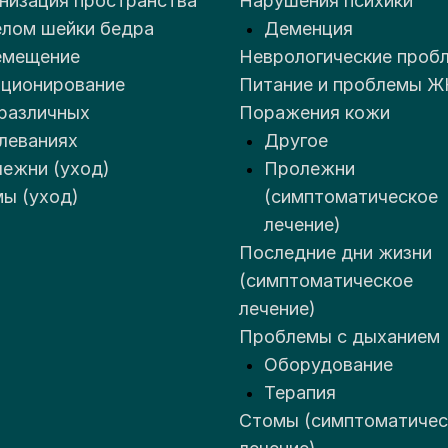
низация пространства
Нарушения психики
лом шейки бедра
Деменция
емещение
Неврологические проб
ционирование
Питание и проблемы Ж
различных
Поражения кожи
леваниях
Другое
ежни (уход)
Пролежни
ы (уход)
(симптоматическое
лечение)
Последние дни жизни
(симптоматическое
лечение)
Проблемы с дыханием
Оборудование
Терапия
Стомы (симптоматичес