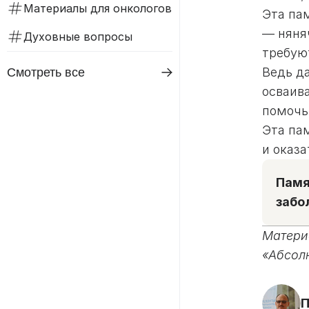
Материалы для онкологов
Эта па
— няня
Духовные вопросы
требую
Ведь д
Смотреть все
осваива
помочь
Эта па
и оказ
Памя
забо
Матери
«Абсол
П