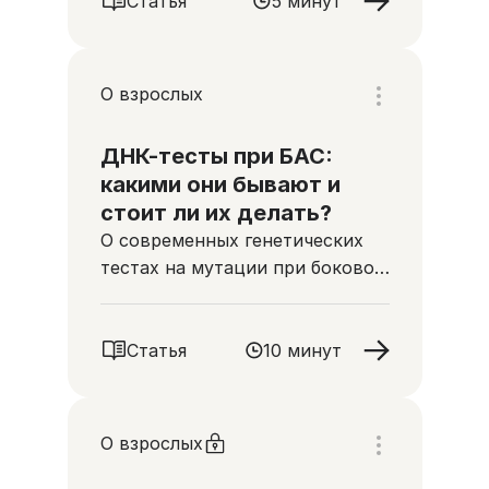
Статья
5 минут
О взрослых
ДНК-тесты при БАС:
какими они бывают и
стоит ли их делать?
О современных генетических
тестах на мутации при боковом
амиотрофическом склерозе, их
целях и интерпретации
результатов
Статья
10 минут
О взрослых