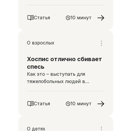
хосписе
Статья
10 минут
О взрослых
Хоспис отлично сбивает
спесь
Как это – выступать для
тяжелобольных людей в
хосписе, какую роль в их жизни
играет музыка и что концерты
дают музыканту
Статья
10 минут
О детях