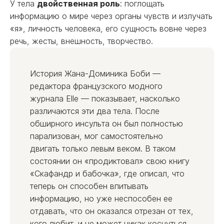
У тела
двойственная роль
: поглощать
информацию о мире через органы чувств и излучать
«я», личность человека, его сущность вовне через
речь, жесты, внешность, творчество.
История Жана-Доминика Боби —
редактора французского модного
журнала Elle — показывает, насколько
различаются эти два тела. После
обширного инсульта он был полностью
парализован, мог самостоятельно
двигать только левым веком. В таком
состоянии он «продиктовал» свою книгу
«Скафандр и бабочка», где описал, что
теперь он способен впитывать
информацию, но уже неспособен ее
отдавать, что он оказался отрезан от тех,
кого любит, и не может никак коснуться